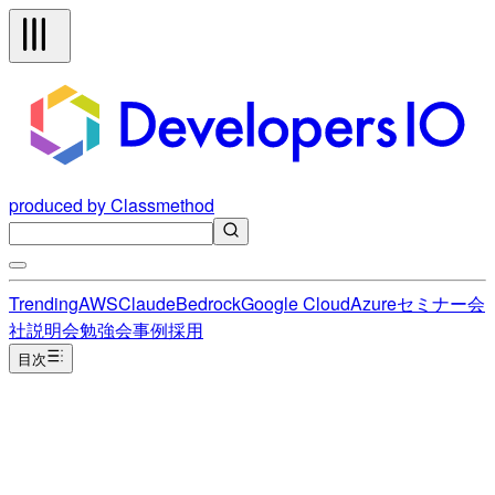
produced by Classmethod
Trending
AWS
Claude
Bedrock
Google Cloud
Azure
セミナー
会
社説明会
勉強会
事例
採用
目次