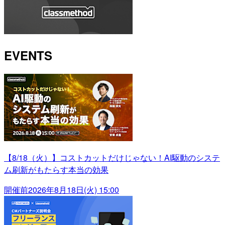
EVENTS
【8/18（火）】コストカットだけじゃない！AI駆動のシステ
ム刷新がもたらす本当の効果
開催前
2026年8月18日(火) 15:00