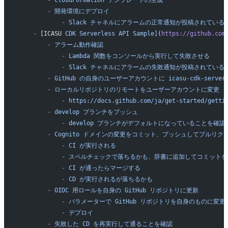
        -
 CloudFormation
 テンプレートの生成
        -
 開発環境にデプロイ
            -
 Slack
 チャネルにアラームの正常通知が投稿されている
    -
 [ICASU 
CDK
 Serverless
 API
 Sample]
(
https://github.com
        -
 アラーム動作確認
            -
 Lambda
 関数をコンソールから実行して失敗させる
            -
 Slack
 チャネルにアラームの失敗通知が投稿されている
        -
 GitHub
 の自身のユーザーアカウントに
 icasu-cdk-server
        -
 ローカルリポジトリのリモートをユーザーアカウントに変更
            -
 https://docs.github.com/ja/get-started/getti
        -
 develop
 ブランチをプッシュ
            -
 develop
 ブランチがデフォルトになっていることを確認
        -
 Cognito
 ドメインの変更をコミット、プッシュしてプルリク
            -
 CI
 が実行される
            -
 スペルチェックで落ちるかも、辞書に追加してコミットを
            -
 CI
 が通ったらマージする
            -
 CD
 が実行されるが落ちるかも
        -
 OIDC
 用ロールを自身の
 GitHub
 リポジトリに更新
            -
 パラメーターで
 GitHub
 リポジトリを自身のものに変更
            -
 デプロイ
        -
 失敗した
 CD
 を再実行して通ることを確認