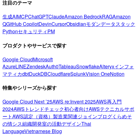
注目のテーマ
生成AI
MCP
ChatGPT
Claude
Amazon Bedrock
RAG
Amazon
Q
GitHub Copilot
Devin
Cursor
Obsidian
モダンデータスタック
Python
セキュリティ
PM
プロダクトやサービスで探す
Google Cloud
Microsoft
Azure
LINE
Zendesk
Auth0
Tableau
Snowflake
Alteryx
インフォ
マティカ
dbt
DuckDB
Cloudflare
Splunk
Vision One
Notion
特集やシリーズから探す
Google Cloud Next ’25
AWS re:Invent 2025
AWS再入門
2024
AWSトレンドチェック
初心者向け
AWSテクニカルサポ
ート
AWS認定（資格）
製造業関連
ジョインブログ
くらめそ
の情シス
組織開発室の活動
デザイン
Thai
Language
Vietnamese Blog