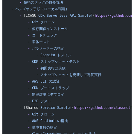
    -
 技術スタックの概要説明
-
 ハンズオン手順（ローカル環境）
    -
 [ICASU 
CDK
 Serverless
 API
 Sample]
(
https://github.com
        -
 Git
 クローン
        -
 依存関係インストール
        -
 コードチェック
        -
 単体テスト
        -
 パラメーターの指定
            -
 Cognito
 ドメイン
        -
 CDK
 スナップショットテスト
            -
 初回実行は失敗
            -
 スナップショットを更新して再度実行
        -
 AWS
 CLI
 の認証
        -
 CDK
 ブートストラップ
        -
 開発環境にデプロイ
        -
 E2E
 テスト
    -
 [Shared 
Service
 Sample]
(
https://github.com/classmeth
        -
 Git
 クローン
        -
 AWS
 Chatbot
 の構成
        -
 環境変数の指定