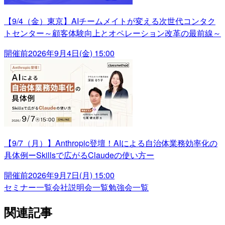
【9/4（金）東京】AIチームメイトが変える次世代コンタク
トセンター～顧客体験向上とオペレーション改革の最前線～
開催前
2026年9月4日(金) 15:00
【9/7（月）】Anthropic登壇！AIによる自治体業務効率化の
具体例ーSkillsで広がるClaudeの使い方ー
開催前
2026年9月7日(月) 15:00
セミナー一覧
会社説明会一覧
勉強会一覧
関連記事