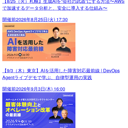
【8/25（火）札幌】生成AIを“会社の武器”にする方法〜AWS
で加速するデータ分析と、安全に導入する仕組み〜
開催前
2026年8月25日(火) 17:30
【9/3（木）東京】AIを活用した障害対応最前線 | DevOps
Agentライブデモで学ぶ、自律型運用の実践
開催前
2026年9月3日(木) 16:00