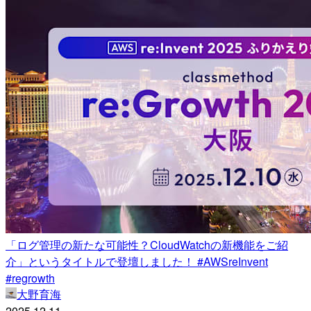
「ログ管理の新たな可能性？CloudWatchの新機能をご紹
介」というタイトルで登壇しました！ #AWSreInvent
#regrowth
大野育海
2025.12.11