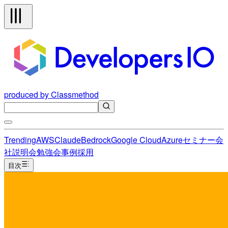
produced by Classmethod
Trending
AWS
Claude
Bedrock
Google Cloud
Azure
セミナー
会
社説明会
勉強会
事例
採用
目次