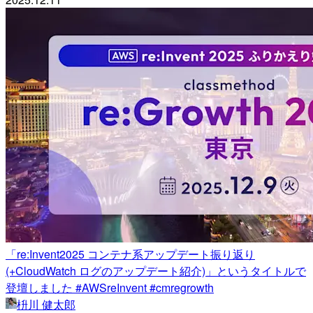
「re:Invent2025 コンテナ系アップデート振り返り
(+CloudWatch ログのアップデート紹介)」というタイトルで
登壇しました #AWSreInvent #cmregrowth
枡川 健太郎