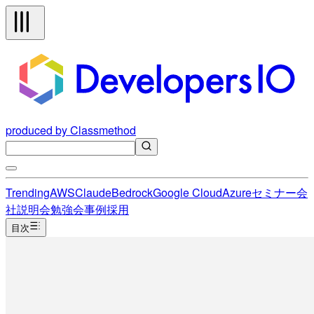
produced by Classmethod
Trending
AWS
Claude
Bedrock
Google Cloud
Azure
セミナー
会
社説明会
勉強会
事例
採用
目次