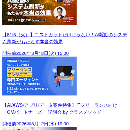
【8/18（火）】コストカットだけじゃない！AI駆動のシステ
ム刷新がもたらす本当の効果
開催前
2026年8月18日(火) 15:00
【AI/AWS/アプリ/データ案件特集】ITフリーランス向け
「CMパートナーズ」 説明会 by クラスメソッド
開催前
2026年8月12日(水) 19:00