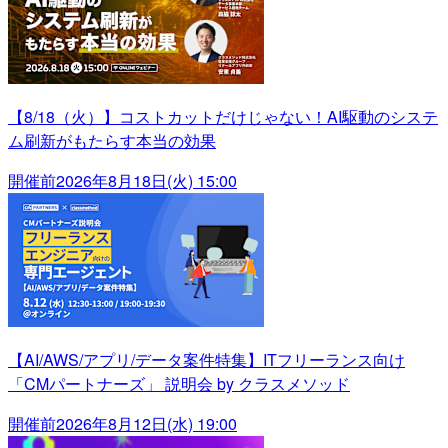
【8/18（火）】コストカットだけじゃない！AI駆動のシステ
ム刷新がもたらす本当の効果
開催前
2026年8月18日(火) 15:00
【AI/AWS/アプリ/データ案件特集】ITフリーランス向け
「CMパートナーズ」 説明会 by クラスメソッド
開催前
2026年8月12日(水) 19:00