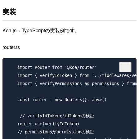
実装
Koa.js + TypeScriptの実装例です。
router.ts
    import Router from '@koa/router'

    import { verifyIdToken } from '../middlewares/ver
    import { verifyPermissions as permissions } from 
    const router = new Router<{}, any>()

     // verifyIdTokenがidTokenの検証

    router.use(verifyIdToken)

    // permissionsがpermissionの検証
