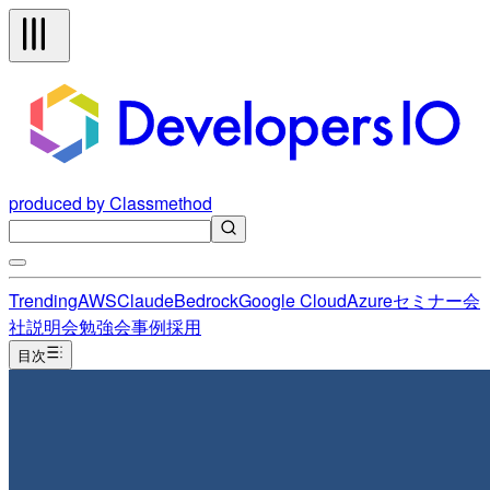
produced by Classmethod
Trending
AWS
Claude
Bedrock
Google Cloud
Azure
セミナー
会
社説明会
勉強会
事例
採用
目次