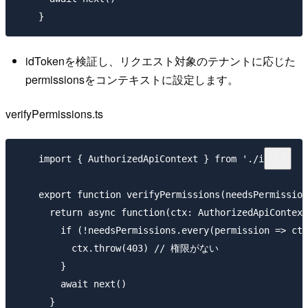
idTokenを検証し、リクエスト対象のテナントに応じた
permissionsをコンテキストに設定します。
verifyPermissions.ts
    import { AuthorizedApiContext } from './index'

    export function verifyPermissions(needsPermission
      return async function(ctx: AuthorizedApiContext
        if (!needsPermissions.every(permission => ctx
          ctx.throw(403) // 権限がない

        }

        await next()

      }
