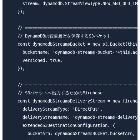
      stream: dynamodb.StreamViewType.NEW_AND_OLD_IMA
    });

    // ==============================================
    // DynamoDBの変更履歴を保存するS3バケット

    const dynamodbStreamsBucket = new s3.Bucket(this,
      bucketName: 'dynamodb-streams-bucket-'+this.acc
      versioned: true,

    });

    // ==============================================
    // S3バケットへ出力するためのFirehose

    const dynamodbStreamsDeliveryStream = new firehos
      deliveryStreamType: 'DirectPut',

      deliveryStreamName: 'dynamodb-streams-delivery-
      extendedS3DestinationConfiguration: {

        bucketArn: dynamodbStreamsBucket.bucketArn,
