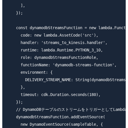
      ],

    });

    const dynamodbStreamsFunction = new lambda.Functi
      code: new lambda.AssetCode('src'),

      handler: 'streams_to_kinesis.handler',

      runtime: lambda.Runtime.PYTHON_3_10,

      role: dynamodbStreamsFunctionRole,

      functionName: 'dynamodb-streams-function',

      environment: {

        DELIVERY_STREAM_NAME: String(dynamodbStreamsD
      },

      timeout: cdk.Duration.seconds(180),

    });

    // DynamoDBテーブルのストリームをトリガーとしてLambd
    dynamodbStreamsFunction.addEventSource(

      new DynamoEventSource(sampleTable, {
