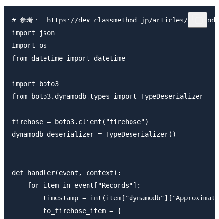
# 参考：　https://dev.classmethod.jp/articles/dynamodb-
import json

import os

from datetime import datetime

import boto3

from boto3.dynamodb.types import TypeDeserializer

firehose = boto3.client("firehose")

dynamodb_deserializer = TypeDeserializer()

def handler(event, context):

    for item in event["Records"]:

        timestamp = int(item["dynamodb"]["Approximate
        to_firehose_item = {
