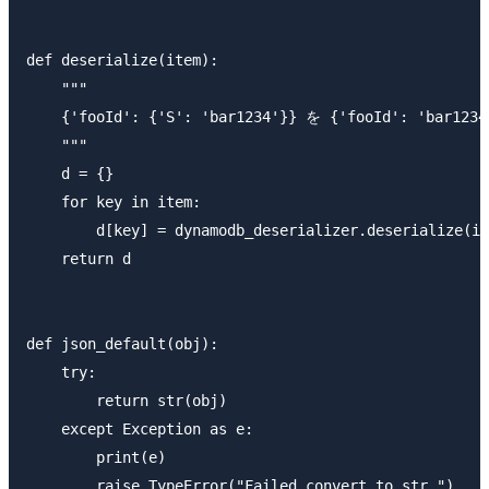
def deserialize(item):

    """

    {'fooId': {'S': 'bar1234'}} を {'fooId': 'bar12
    """

    d = {}

    for key in item:

        d[key] = dynamodb_deserializer.deserialize(it
    return d

def json_default(obj):

    try:

        return str(obj)

    except Exception as e:

        print(e)

        raise TypeError("Failed convert to str.")
