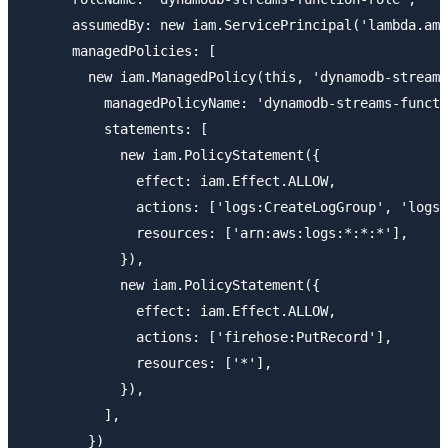
      assumedBy: new iam.ServicePrincipal('lambda.ama
      managedPolicies: [

        new iam.ManagedPolicy(this, 'dynamodb-streams
          managedPolicyName: 'dynamodb-streams-functi
          statements: [

            new iam.PolicyStatement({

              effect: iam.Effect.ALLOW,

              actions: ['logs:CreateLogGroup', 'logs:
              resources: ['arn:aws:logs:*:*:*'],

            }),

            new iam.PolicyStatement({

              effect: iam.Effect.ALLOW,

              actions: ['firehose:PutRecord'],

              resources: ['*'],

            }),

          ],

        })
