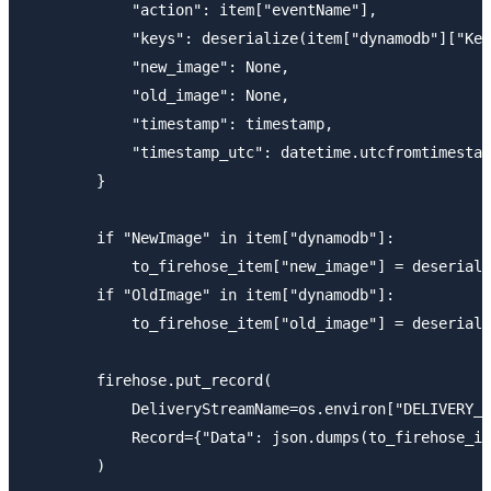
            "action": item["eventName"],

            "keys": deserialize(item["dynamodb"]["Key
            "new_image": None,

            "old_image": None,

            "timestamp": timestamp,

            "timestamp_utc": datetime.utcfromtimestam
        }

        if "NewImage" in item["dynamodb"]:

            to_firehose_item["new_image"] = deseriali
        if "OldImage" in item["dynamodb"]:

            to_firehose_item["old_image"] = deseriali
        firehose.put_record(

            DeliveryStreamName=os.environ["DELIVERY_S
            Record={"Data": json.dumps(to_firehose_it
        )
