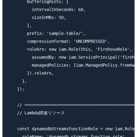
        bufferingHints: {

          intervalInSeconds: 60,

          sizeInMBs: 50,

        },

        prefix: 'sample-table/',

        compressionFormat: 'UNCOMPRESSED',

        roleArn: new iam.Role(this, 'FirehoseRole', {

          assumedBy: new iam.ServicePrincipal('fireho
          managedPolicies: [iam.ManagedPolicy.fromAws
        }).roleArn,

      },

    });

    // ==============================================
    // Lambda関連リソース

    const dynamodbStreamsFunctionRole = new iam.Role(
      roleName: 'dynamodb-streams-function-role',
