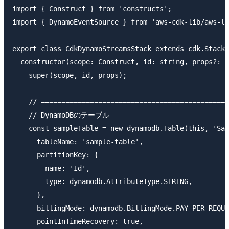
import { Construct } from 'constructs';

import { DynamoEventSource } from 'aws-cdk-lib/aws-la
export class CdkDynamoStreamsStack extends cdk.Stack 
  constructor(scope: Construct, id: string, props?: c
    super(scope, id, props);

    // ==============================================
    // DynamoDBのテーブル

    const sampleTable = new dynamodb.Table(this, 'Sam
      tableName: 'sample-table',

      partitionKey: {

        name: 'Id',

        type: dynamodb.AttributeType.STRING,

      },

      billingMode: dynamodb.BillingMode.PAY_PER_REQUE
      pointInTimeRecovery: true,
