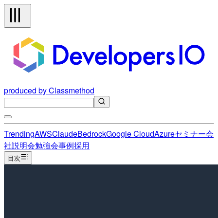
produced by Classmethod
Trending
AWS
Claude
Bedrock
Google Cloud
Azure
セミナー
会
社説明会
勉強会
事例
採用
目次