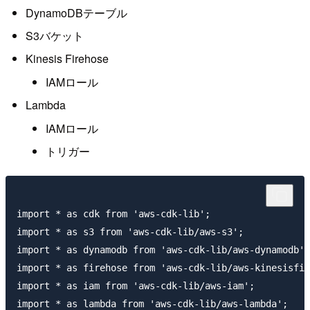
DynamoDBテーブル
S3バケット
Kinesis Firehose
IAMロール
Lambda
IAMロール
トリガー
import * as cdk from 'aws-cdk-lib';

import * as s3 from 'aws-cdk-lib/aws-s3';

import * as dynamodb from 'aws-cdk-lib/aws-dynamodb';

import * as firehose from 'aws-cdk-lib/aws-kinesisfir
import * as iam from 'aws-cdk-lib/aws-iam';

import * as lambda from 'aws-cdk-lib/aws-lambda';
