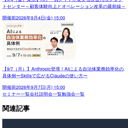
トセンター～顧客体験向上とオペレーション改革の最前線～
開催前
2026年9月4日(金) 15:00
【9/7（月）】Anthropic登壇！AIによる自治体業務効率化の
具体例ーSkillsで広がるClaudeの使い方ー
開催前
2026年9月7日(月) 15:00
セミナー一覧
会社説明会一覧
勉強会一覧
関連記事