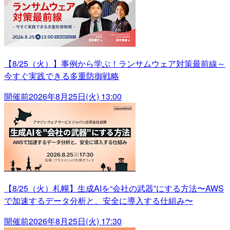
【8/25（火）】事例から学ぶ！ランサムウェア対策最前線～
今すぐ実践できる多重防御戦略
開催前
2026年8月25日(火) 13:00
【8/25（火）札幌】生成AIを“会社の武器”にする方法〜AWS
で加速するデータ分析と、安全に導入する仕組み〜
開催前
2026年8月25日(火) 17:30