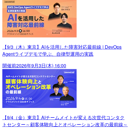
【9/3（木）東京】AIを活用した障害対応最前線 | DevOps
Agentライブデモで学ぶ、自律型運用の実践
開催前
2026年9月3日(木) 16:00
【9/4（金）東京】AIチームメイトが変える次世代コンタク
トセンター～顧客体験向上とオペレーション改革の最前線～