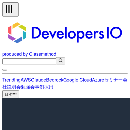
produced by Classmethod
Trending
AWS
Claude
Bedrock
Google Cloud
Azure
セミナー
会
社説明会
勉強会
事例
採用
目次