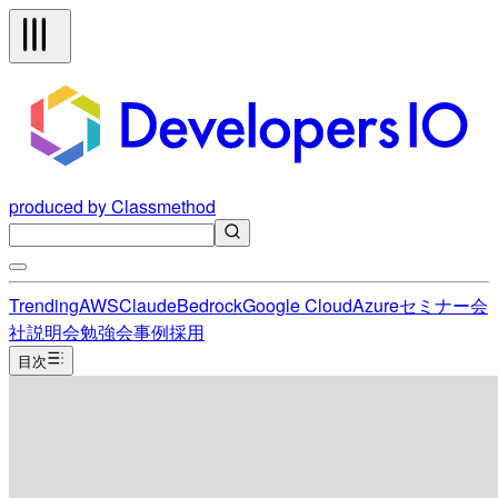
produced by Classmethod
Trending
AWS
Claude
Bedrock
Google Cloud
Azure
セミナー
会
社説明会
勉強会
事例
採用
目次