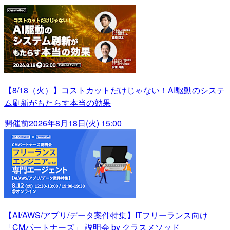
【8/18（火）】コストカットだけじゃない！AI駆動のシステ
ム刷新がもたらす本当の効果
開催前
2026年8月18日(火) 15:00
【AI/AWS/アプリ/データ案件特集】ITフリーランス向け
「CMパートナーズ」 説明会 by クラスメソッド