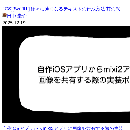
[iOS][SwiftUI] 徐々に薄くなるテキストの作成方法 其の弐
田中 圭介
2025.12.19
自作iOSアプリからmixi2アプリに画像を共有する際の実装