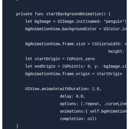
    private func startBackgroundAnimation() {

        let bgImage = UIImage.init(named: "penguin")!

        bgAnimationView.backgroundColor = UIColor.ini
        bgAnimationView.frame.size = CGSize(width: vi
                                            height: v
        let startOrigin = CGPoint.zero

        let endOrigin = CGPoint(x: 0, y: -bgImage.siz
        bgAnimationView.frame.origin = startOrigin

        UIView.animate(withDuration: 2.0,

                       delay: 0.0,

                       options: [.repeat, .curveLinea
                       animations:{ self.bgAnimationV
                       completion: nil)

    }
