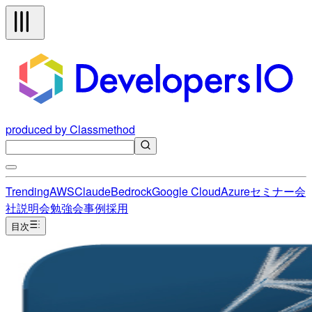
produced by Classmethod
Trending
AWS
Claude
Bedrock
Google Cloud
Azure
セミナー
会
社説明会
勉強会
事例
採用
目次