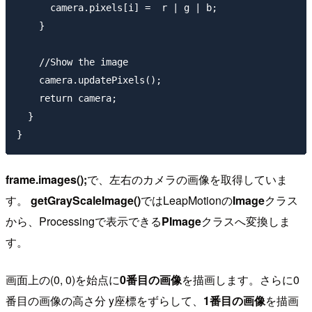
      camera.pixels[i] =  r | g | b;

    }

    //Show the image

    camera.updatePixels();

    return camera;

  }

frame.images();
で、左右のカメラの画像を取得していま
す。
getGrayScaleImage()
ではLeapMotionの
Image
クラス
から、Processingで表示できる
PImage
クラスへ変換しま
す。
画面上の(0, 0)を始点に
0番目の画像
を描画します。さらに0
番目の画像の高さ分 y座標をずらして、
1番目の画像
を描画