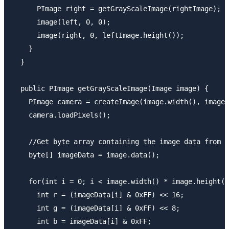
      PImage right = getGrayScaleImage(rightImage);

      image(left, 0, 0);

      image(right, 0, leftImage.height());

    }

  }

  public PImage getGrayScaleImage(Image image) {

    PImage camera = createImage(image.width(), image.
    camera.loadPixels();

    //Get byte array containing the image data from I
    byte[] imageData = image.data();

    for(int i = 0; i < image.width() * image.height()
      int r = (imageData[i] & 0xFF) << 16;

      int g = (imageData[i] & 0xFF) << 8;

      int b = imageData[i] & 0xFF;
