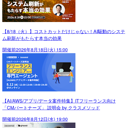
【8/18（火）】コストカットだけじゃない！AI駆動のシステ
ム刷新がもたらす本当の効果
開催前
2026年8月18日(火) 15:00
【AI/AWS/アプリ/データ案件特集】ITフリーランス向け
「CMパートナーズ」 説明会 by クラスメソッド
開催前
2026年8月12日(水) 19:00