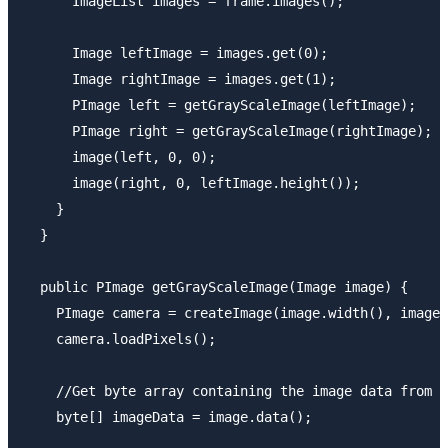
      ImageList images = frame.images();

      Image leftImage = images.get(0);

      Image rightImage = images.get(1);

      PImage left = getGrayScaleImage(leftImage);

      PImage right = getGrayScaleImage(rightImage);

      image(left, 0, 0);

      image(right, 0, leftImage.height());

    }

  }

  public PImage getGrayScaleImage(Image image) {

    PImage camera = createImage(image.width(), image.
    camera.loadPixels();

    //Get byte array containing the image data from I
    byte[] imageData = image.data();
