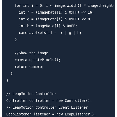
    for(int i = 0; i < image.width() * image.height()
      int r = (imageData[i] & 0xFF) << 16;

      int g = (imageData[i] & 0xFF) << 8;

      int b = imageData[i] & 0xFF;

      camera.pixels[i] =  r | g | b;

    }

    //Show the image

    camera.updatePixels();

    return camera;

  }

}

// LeapMotion Controller

Controller controller = new Controller();

// LeapMotion Controller Event Listener

LeapListener listener = new LeapListener();
