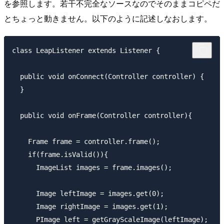
を参照します。若干不完全なソースなのでそのままコピペだ
とちょっと動きません。以下のように記述しなおします。
class LeapListener extends Listener {

  public void onConnect(Controller controller) {

  }

  public void onFrame(Controller controller){

    Frame frame = controller.frame();

    if(frame.isValid()){

      ImageList images = frame.images();

      Image leftImage = images.get(0);

      Image rightImage = images.get(1);

      PImage left = getGrayScaleImage(leftImage);
