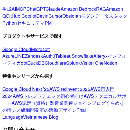
生成AI
MCP
ChatGPT
Claude
Amazon Bedrock
RAG
Amazon
Q
GitHub Copilot
Devin
Cursor
Obsidian
モダンデータスタック
Python
セキュリティ
PM
プロダクトやサービスで探す
Google Cloud
Microsoft
Azure
LINE
Zendesk
Auth0
Tableau
Snowflake
Alteryx
インフォ
マティカ
dbt
DuckDB
Cloudflare
Splunk
Vision One
Notion
特集やシリーズから探す
Google Cloud Next ’25
AWS re:Invent 2025
AWS再入門
2024
AWSトレンドチェック
初心者向け
AWSテクニカルサポ
ート
AWS認定（資格）
製造業関連
ジョインブログ
くらめそ
の情シス
組織開発室の活動
デザイン
Thai
Language
Vietnamese Blog
お問い合わせ