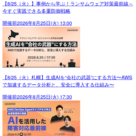
【8/25（火）】事例から学ぶ！ランサムウェア対策最前線～
今すぐ実践できる多重防御戦略
開催前
2026年8月25日(火) 13:00
【8/25（火）札幌】生成AIを“会社の武器”にする方法〜AWS
で加速するデータ分析と、安全に導入する仕組み〜
開催前
2026年8月25日(火) 17:30