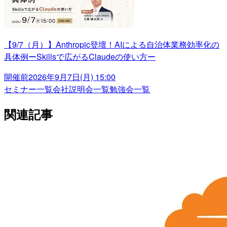
【9/7（月）】Anthropic登壇！AIによる自治体業務効率化の
具体例ーSkillsで広がるClaudeの使い方ー
開催前
2026年9月7日(月) 15:00
セミナー一覧
会社説明会一覧
勉強会一覧
関連記事