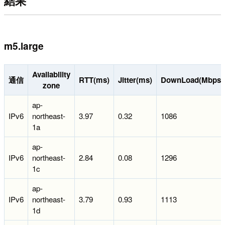
結果
m5.large
Availability
通信
RTT(ms)
Jitter(ms)
DownLoad(Mbps)
zone
ap-
IPv6
northeast-
3.97
0.32
1086
1a
ap-
IPv6
northeast-
2.84
0.08
1296
1c
ap-
IPv6
northeast-
3.79
0.93
1113
1d