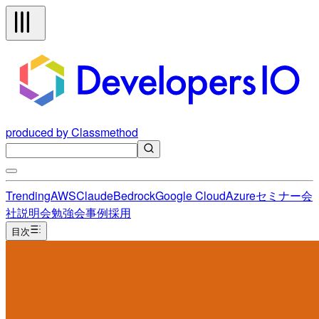
produced by Classmethod
Trending
AWS
Claude
Bedrock
Google Cloud
Azure
セミナー
会
社説明会
勉強会
事例
採用
目次