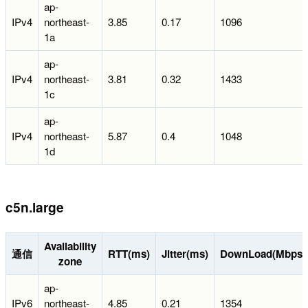
ap-
IPv4
northeast-
3.85
0.17
1096
1a
ap-
IPv4
northeast-
3.81
0.32
1433
1c
ap-
IPv4
northeast-
5.87
0.4
1048
1d
c5n.large
Availability
通信
RTT(ms)
Jitter(ms)
DownLoad(Mbps)
zone
ap-
IPv6
northeast-
4.85
0.21
1354