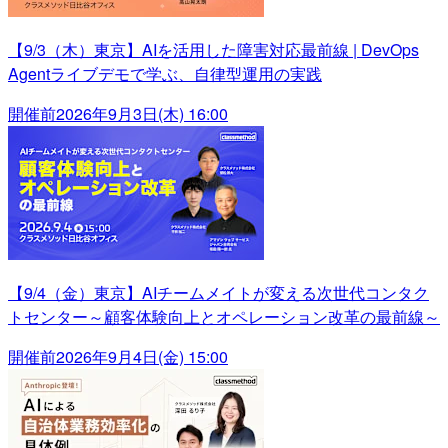
【9/3（木）東京】AIを活用した障害対応最前線 | DevOps
Agentライブデモで学ぶ、自律型運用の実践
開催前
2026年9月3日(木) 16:00
【9/4（金）東京】AIチームメイトが変える次世代コンタク
トセンター～顧客体験向上とオペレーション改革の最前線～
開催前
2026年9月4日(金) 15:00