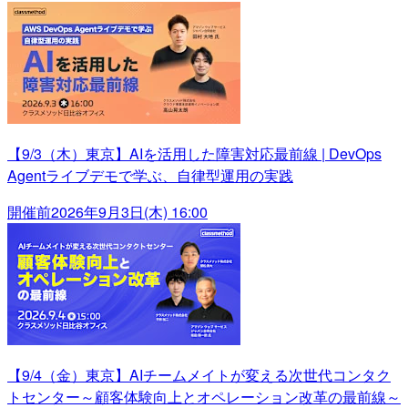
【9/3（木）東京】AIを活用した障害対応最前線 | DevOps
Agentライブデモで学ぶ、自律型運用の実践
開催前
2026年9月3日(木) 16:00
【9/4（金）東京】AIチームメイトが変える次世代コンタク
トセンター～顧客体験向上とオペレーション改革の最前線～