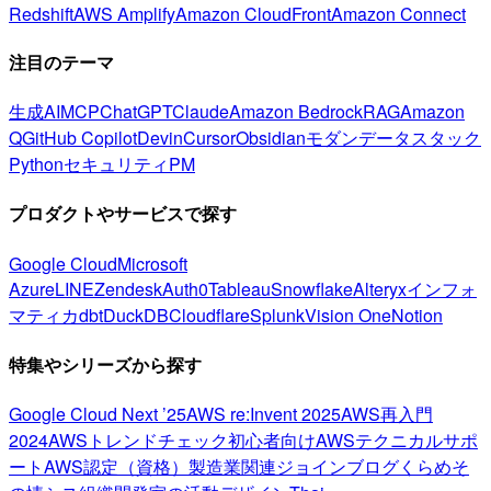
Redshift
AWS Amplify
Amazon CloudFront
Amazon Connect
注目のテーマ
生成AI
MCP
ChatGPT
Claude
Amazon Bedrock
RAG
Amazon
Q
GitHub Copilot
Devin
Cursor
Obsidian
モダンデータスタック
Python
セキュリティ
PM
プロダクトやサービスで探す
Google Cloud
Microsoft
Azure
LINE
Zendesk
Auth0
Tableau
Snowflake
Alteryx
インフォ
マティカ
dbt
DuckDB
Cloudflare
Splunk
Vision One
Notion
特集やシリーズから探す
Google Cloud Next ’25
AWS re:Invent 2025
AWS再入門
2024
AWSトレンドチェック
初心者向け
AWSテクニカルサポ
ート
AWS認定（資格）
製造業関連
ジョインブログ
くらめそ