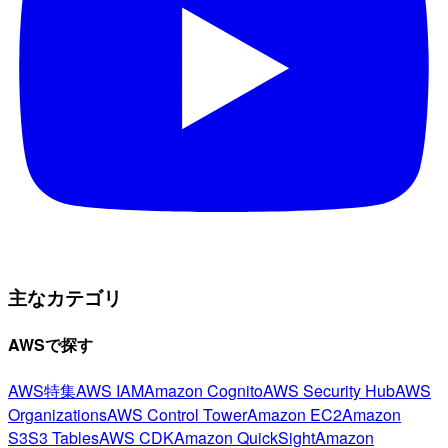
主なカテゴリ
AWSで探す
AWS特集
AWS IAM
Amazon Cognito
AWS Security Hub
AWS
Organizations
AWS Control Tower
Amazon EC2
Amazon
S3
S3 Tables
AWS CDK
Amazon QuickSight
Amazon