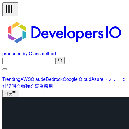
produced by Classmethod
Trending
AWS
Claude
Bedrock
Google Cloud
Azure
セミナー
会
社説明会
勉強会
事例
採用
目次