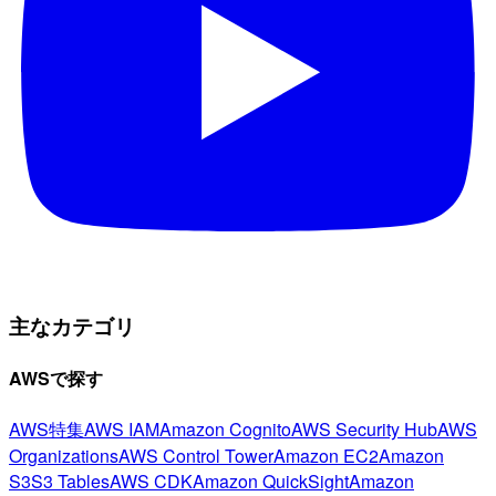
主なカテゴリ
AWSで探す
AWS特集
AWS IAM
Amazon Cognito
AWS Security Hub
AWS
Organizations
AWS Control Tower
Amazon EC2
Amazon
S3
S3 Tables
AWS CDK
Amazon QuickSight
Amazon