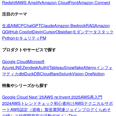
Redshift
AWS Amplify
Amazon CloudFront
Amazon Connect
注目のテーマ
生成AI
MCP
ChatGPT
Claude
Amazon Bedrock
RAG
Amazon
Q
GitHub Copilot
Devin
Cursor
Obsidian
モダンデータスタック
Python
セキュリティ
PM
プロダクトやサービスで探す
Google Cloud
Microsoft
Azure
LINE
Zendesk
Auth0
Tableau
Snowflake
Alteryx
インフォ
マティカ
dbt
DuckDB
Cloudflare
Splunk
Vision One
Notion
特集やシリーズから探す
Google Cloud Next ’25
AWS re:Invent 2025
AWS再入門
2024
AWSトレンドチェック
初心者向け
AWSテクニカルサポ
ート
AWS認定（資格）
製造業関連
ジョインブログ
くらめそ
の情シス
組織開発室の活動
デザイン
Thai