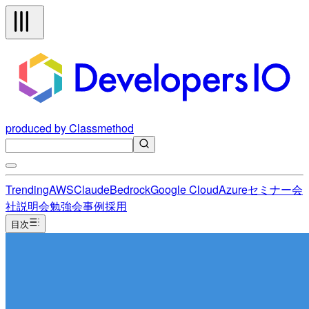
produced by Classmethod
Trending
AWS
Claude
Bedrock
Google Cloud
Azure
セミナー
会
社説明会
勉強会
事例
採用
目次