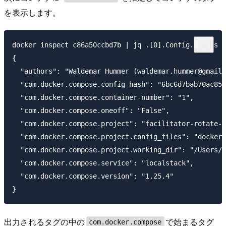
を表示します。
docker inspect c86a50ccbd7b | jq .[0].Config.Labels

{

  "authors": "Waldemar Hummer (waldemar.hummer@gmail.
  "com.docker.compose.config-hash": "6bc6d7bab70ac850
  "com.docker.compose.container-number": "1",

  "com.docker.compose.oneoff": "False",

  "com.docker.compose.project": "facilitator-rotate-b
  "com.docker.compose.project.config_files": "docker-
  "com.docker.compose.project.working_dir": "/Users/s
  "com.docker.compose.service": "localstack",

  "com.docker.compose.version": "1.25.4"

出力されるタグの中の
で始まるタグ
com.docker.compose