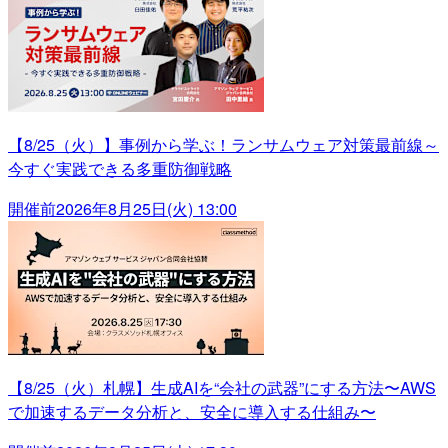
【8/25（火）】事例から学ぶ！ランサムウェア対策最前線～
今すぐ実践できる多重防御戦略
開催前
2026年8月25日(火) 13:00
【8/25（火）札幌】生成AIを“会社の武器”にする方法〜AWS
で加速するデータ分析と、安全に導入する仕組み〜