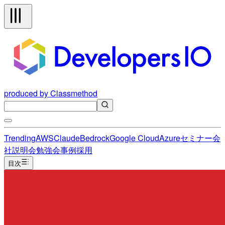
produced by Classmethod
Trending
AWS
Claude
Bedrock
Google Cloud
Azure
セミナー
会
社説明会
勉強会
事例
採用
目次