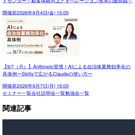
トセンター～顧客体験向上とオペレーション改革の最前線～
開催前
2026年9月4日(金) 15:00
【9/7（月）】Anthropic登壇！AIによる自治体業務効率化の
具体例ーSkillsで広がるClaudeの使い方ー
開催前
2026年9月7日(月) 15:00
セミナー一覧
会社説明会一覧
勉強会一覧
関連記事