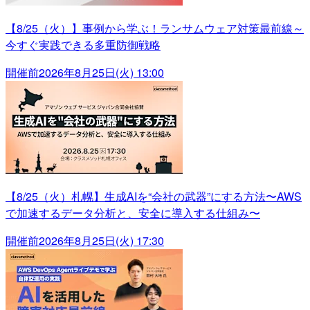
【8/25（火）】事例から学ぶ！ランサムウェア対策最前線～
今すぐ実践できる多重防御戦略
開催前
2026年8月25日(火) 13:00
【8/25（火）札幌】生成AIを“会社の武器”にする方法〜AWS
で加速するデータ分析と、安全に導入する仕組み〜
開催前
2026年8月25日(火) 17:30