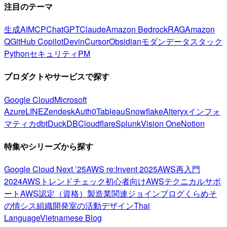
注目のテーマ
生成AI
MCP
ChatGPT
Claude
Amazon Bedrock
RAG
Amazon
Q
GitHub Copilot
Devin
Cursor
Obsidian
モダンデータスタック
Python
セキュリティ
PM
プロダクトやサービスで探す
Google Cloud
Microsoft
Azure
LINE
Zendesk
Auth0
Tableau
Snowflake
Alteryx
インフォ
マティカ
dbt
DuckDB
Cloudflare
Splunk
Vision One
Notion
特集やシリーズから探す
Google Cloud Next ’25
AWS re:Invent 2025
AWS再入門
2024
AWSトレンドチェック
初心者向け
AWSテクニカルサポ
ート
AWS認定（資格）
製造業関連
ジョインブログ
くらめそ
の情シス
組織開発室の活動
デザイン
Thai
Language
Vietnamese Blog