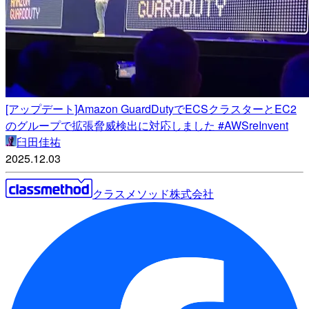
[アップデート]Amazon GuardDutyでECSクラスターとEC2
のグループで拡張脅威検出に対応しました #AWSreInvent
臼田佳祐
2025.12.03
クラスメソッド株式会社