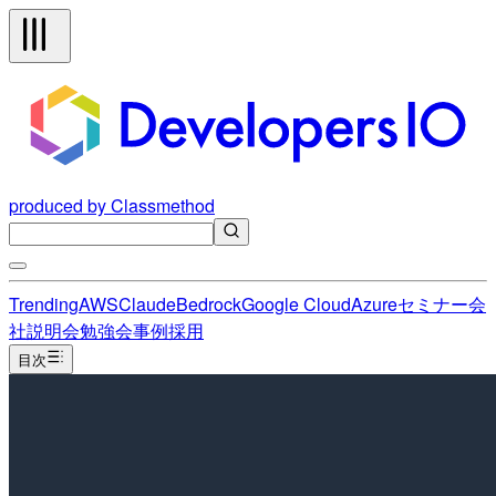
produced by Classmethod
Trending
AWS
Claude
Bedrock
Google Cloud
Azure
セミナー
会
社説明会
勉強会
事例
採用
目次