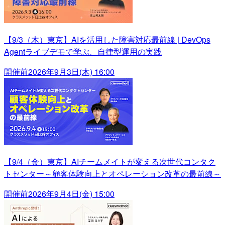
【9/3（木）東京】AIを活用した障害対応最前線 | DevOps
Agentライブデモで学ぶ、自律型運用の実践
開催前
2026年9月3日(木) 16:00
【9/4（金）東京】AIチームメイトが変える次世代コンタク
トセンター～顧客体験向上とオペレーション改革の最前線～
開催前
2026年9月4日(金) 15:00