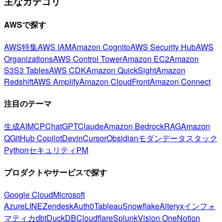
主なカテゴリ
AWSで探す
AWS特集
AWS IAM
Amazon Cognito
AWS Security Hub
AWS
Organizations
AWS Control Tower
Amazon EC2
Amazon
S3
S3 Tables
AWS CDK
Amazon QuickSight
Amazon
Redshift
AWS Amplify
Amazon CloudFront
Amazon Connect
注目のテーマ
生成AI
MCP
ChatGPT
Claude
Amazon Bedrock
RAG
Amazon
Q
GitHub Copilot
Devin
Cursor
Obsidian
モダンデータスタック
Python
セキュリティ
PM
プロダクトやサービスで探す
Google Cloud
Microsoft
Azure
LINE
Zendesk
Auth0
Tableau
Snowflake
Alteryx
インフォ
マティカ
dbt
DuckDB
Cloudflare
Splunk
Vision One
Notion