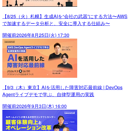
【8/25（火）札幌】生成AIを“会社の武器”にする方法〜AWS
で加速するデータ分析と、安全に導入する仕組み〜
開催前
2026年8月25日(火) 17:30
【9/3（木）東京】AIを活用した障害対応最前線 | DevOps
Agentライブデモで学ぶ、自律型運用の実践
開催前
2026年9月3日(木) 16:00