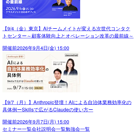
【9/4（金）東京】AIチームメイトが変える次世代コンタク
トセンター～顧客体験向上とオペレーション改革の最前線～
開催前
2026年9月4日(金) 15:00
【9/7（月）】Anthropic登壇！AIによる自治体業務効率化の
具体例ーSkillsで広がるClaudeの使い方ー
開催前
2026年9月7日(月) 15:00
セミナー一覧
会社説明会一覧
勉強会一覧