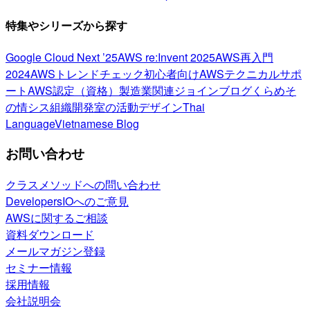
特集やシリーズから探す
Google Cloud Next ’25
AWS re:Invent 2025
AWS再入門
2024
AWSトレンドチェック
初心者向け
AWSテクニカルサポ
ート
AWS認定（資格）
製造業関連
ジョインブログ
くらめそ
の情シス
組織開発室の活動
デザイン
Thai
Language
Vietnamese Blog
お問い合わせ
クラスメソッドへの問い合わせ
DevelopersIOへのご意見
AWSに関するご相談
資料ダウンロード
メールマガジン登録
セミナー情報
採用情報
会社説明会