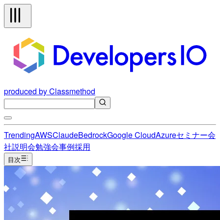
produced by Classmethod
Trending
AWS
Claude
Bedrock
Google Cloud
Azure
セミナー
会
社説明会
勉強会
事例
採用
目次