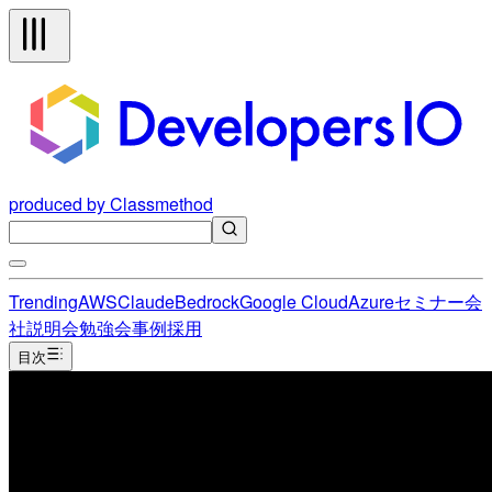
produced by Classmethod
Trending
AWS
Claude
Bedrock
Google Cloud
Azure
セミナー
会
社説明会
勉強会
事例
採用
目次