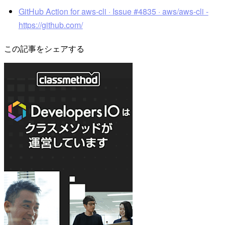
GitHub Action for aws-cli · Issue #4835 · aws/aws-cli -
https://github.com/
この記事をシェアする