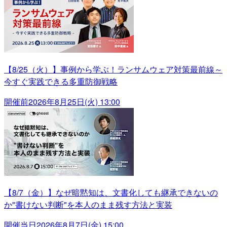
【8/25（火）】事例から学ぶ！ランサムウェア対策最前線～
今すぐ実践できる多重防御戦略
開催前
2026年8月25日(火) 13:00
【8/7（金）】なぜ暗黙知は、文書化しても継承できないの
か"書けない判断"を本人のまま残す方法と実装
開催当日
2026年8月7日(金) 15:00