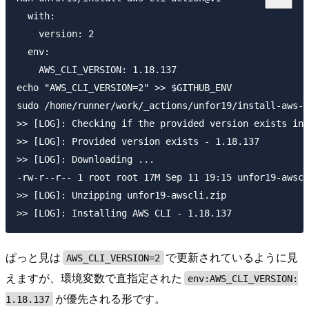
  with:

    version: 2

  env:

    AWS_CLI_VERSION: 1.18.137

echo "AWS_CLI_VERSION=2" >> $GITHUB_ENV

sudo /home/runner/work/_actions/unfor19/install-aws-c
>> [LOG]: Checking if the provided version exists in 
>> [LOG]: Provided version exists - 1.18.137

>> [LOG]: Downloading ...

-rw-r--r-- 1 root root 17M Sep 11 19:15 unfor19-awscl
>> [LOG]: Unzipping unfor19-awscli.zip

ぱっと見は
で更新されているように見
AWS_CLI_VERSION=2
えますが、環境変数で直指定された
env:AWS_CLI_VERSION:
が優先される形です。
1.18.137