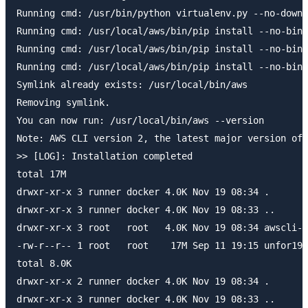
Running cmd: /usr/bin/python virtualenv.py --no-downl
Running cmd: /usr/local/aws/bin/pip install --no-bina
Running cmd: /usr/local/aws/bin/pip install --no-bina
Running cmd: /usr/local/aws/bin/pip install --no-bina
Symlink already exists: /usr/local/bin/aws

Removing symlink.

You can now run: /usr/local/bin/aws --version

Note: AWS CLI version 2, the latest major version of 
>> [LOG]: Installation completed

total 17M

drwxr-xr-x 3 runner docker 4.0K Nov 19 08:34 .

drwxr-xr-x 3 runner docker 4.0K Nov 19 08:33 ..

drwxr-xr-x 3 root   root   4.0K Nov 19 08:34 awscli-b
-rw-r--r-- 1 root   root    17M Sep 11 19:15 unfor19-
total 8.0K

drwxr-xr-x 2 runner docker 4.0K Nov 19 08:34 .

drwxr-xr-x 3 runner docker 4.0K Nov 19 08:33 ..
