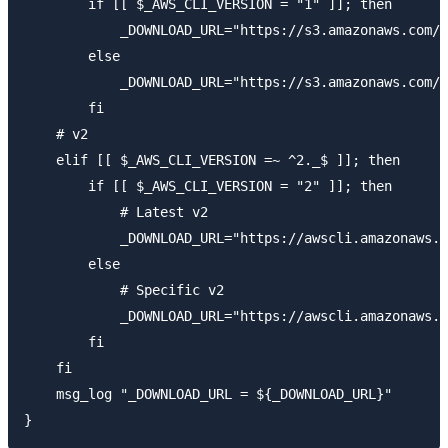
        if [[ $_AWS_CLI_VERSION = "1" ]]; then

            _DOWNLOAD_URL="https://s3.amazonaws.com/a
        else

            _DOWNLOAD_URL="https://s3.amazonaws.com/a
        fi

    # v2

    elif [[ $_AWS_CLI_VERSION =~ ^2._$ ]]; then

        if [[ $_AWS_CLI_VERSION = "2" ]]; then

            # Latest v2

            _DOWNLOAD_URL="https://awscli.amazonaws.c
        else

            # Specific v2

            _DOWNLOAD_URL="https://awscli.amazonaws.c
        fi

    fi

    msg_log "_DOWNLOAD_URL = ${_DOWNLOAD_URL}"
