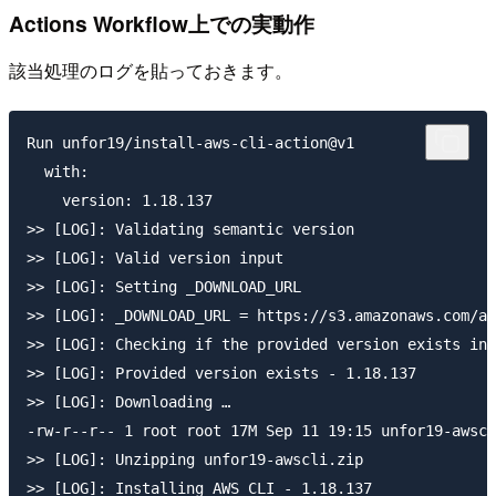
Actions Workflow上での実動作
該当処理のログを貼っておきます。
Run unfor19/install-aws-cli-action@v1

  with:

    version: 1.18.137

>> [LOG]: Validating semantic version

>> [LOG]: Valid version input

>> [LOG]: Setting _DOWNLOAD_URL

>> [LOG]: _DOWNLOAD_URL = https://s3.amazonaws.com/aw
>> [LOG]: Checking if the provided version exists in 
>> [LOG]: Provided version exists - 1.18.137

>> [LOG]: Downloading …

-rw-r--r-- 1 root root 17M Sep 11 19:15 unfor19-awscl
>> [LOG]: Unzipping unfor19-awscli.zip

>> [LOG]: Installing AWS CLI - 1.18.137
