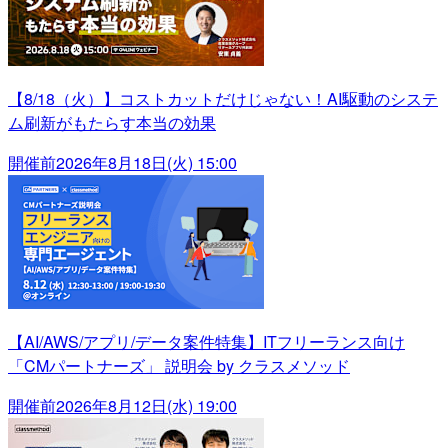
【8/18（火）】コストカットだけじゃない！AI駆動のシステ
ム刷新がもたらす本当の効果
開催前
2026年8月18日(火) 15:00
【AI/AWS/アプリ/データ案件特集】ITフリーランス向け
「CMパートナーズ」 説明会 by クラスメソッド
開催前
2026年8月12日(水) 19:00