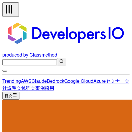
produced by Classmethod
Trending
AWS
Claude
Bedrock
Google Cloud
Azure
セミナー
会
社説明会
勉強会
事例
採用
目次