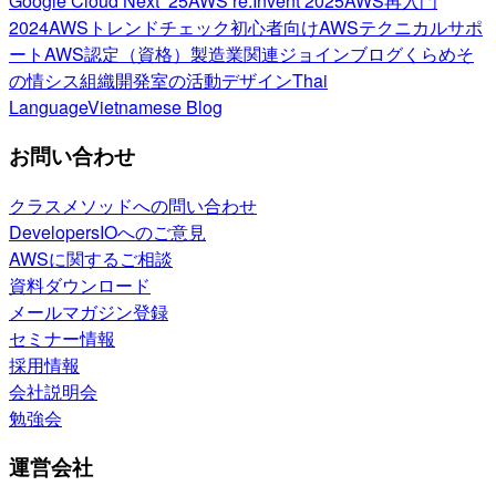
Google Cloud Next ’25
AWS re:Invent 2025
AWS再入門
2024
AWSトレンドチェック
初心者向け
AWSテクニカルサポ
ート
AWS認定（資格）
製造業関連
ジョインブログ
くらめそ
の情シス
組織開発室の活動
デザイン
Thai
Language
Vietnamese Blog
お問い合わせ
クラスメソッドへの問い合わせ
DevelopersIOへのご意見
AWSに関するご相談
資料ダウンロード
メールマガジン登録
セミナー情報
採用情報
会社説明会
勉強会
運営会社