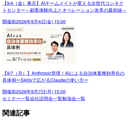
【9/4（金）東京】AIチームメイトが変える次世代コンタク
トセンター～顧客体験向上とオペレーション改革の最前線～
開催前
2026年9月4日(金) 15:00
【9/7（月）】Anthropic登壇！AIによる自治体業務効率化の
具体例ーSkillsで広がるClaudeの使い方ー
開催前
2026年9月7日(月) 15:00
セミナー一覧
会社説明会一覧
勉強会一覧
関連記事