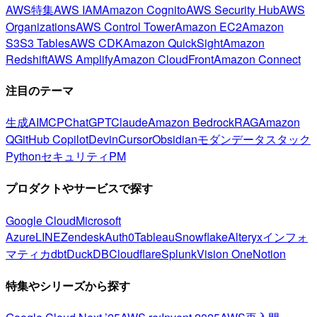
AWS特集
AWS IAM
Amazon Cognito
AWS Security Hub
AWS
Organizations
AWS Control Tower
Amazon EC2
Amazon
S3
S3 Tables
AWS CDK
Amazon QuickSight
Amazon
Redshift
AWS Amplify
Amazon CloudFront
Amazon Connect
注目のテーマ
生成AI
MCP
ChatGPT
Claude
Amazon Bedrock
RAG
Amazon
Q
GitHub Copilot
Devin
Cursor
Obsidian
モダンデータスタック
Python
セキュリティ
PM
プロダクトやサービスで探す
Google Cloud
Microsoft
Azure
LINE
Zendesk
Auth0
Tableau
Snowflake
Alteryx
インフォ
マティカ
dbt
DuckDB
Cloudflare
Splunk
Vision One
Notion
特集やシリーズから探す