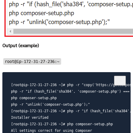
Output (example)
root@ip-172-31-27-236:~
[root@ip-172-31-27-236 ~]# php -r "copy('https://getcompose
php -r "if (hash_file('sha384', 'composer-setup.php') === 
php composer-setup.php

php -r "unlink('composer-setup.php');"

[root@ip-172-31-27-236 ~]# php -r "if (hash_file('sha384',
Installer verified

[root@ip-172-31-27-236 ~]# php composer-setup.php

All settings correct for using Composer
