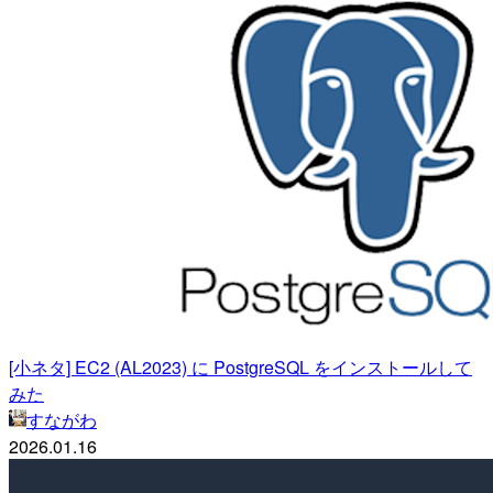
[小ネタ] EC2 (AL2023) に PostgreSQL をインストールして
みた
すながわ
2026.01.16