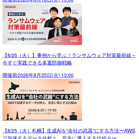
【8/25（火）】事例から学ぶ！ランサムウェア対策最前線～
今すぐ実践できる多重防御戦略
開催前
2026年8月25日(火) 13:00
【8/25（火）札幌】生成AIを“会社の武器”にする方法〜AWS
で加速するデータ分析と、安全に導入する仕組み〜