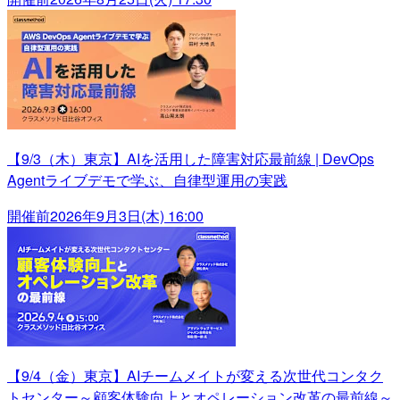
【9/3（木）東京】AIを活用した障害対応最前線 | DevOps
Agentライブデモで学ぶ、自律型運用の実践
開催前
2026年9月3日(木) 16:00
【9/4（金）東京】AIチームメイトが変える次世代コンタク
トセンター～顧客体験向上とオペレーション改革の最前線～