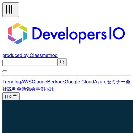
produced by Classmethod
Trending
AWS
Claude
Bedrock
Google Cloud
Azure
セミナー
会
社説明会
勉強会
事例
採用
目次