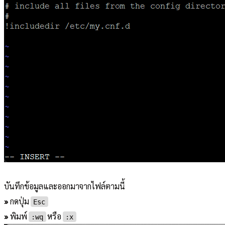
บันทึกข้อมูลและออกมาจากไฟล์ตามนี้
»
กดปุ่ม
Esc
»
พิมพ์
หรือ
:wq
:x