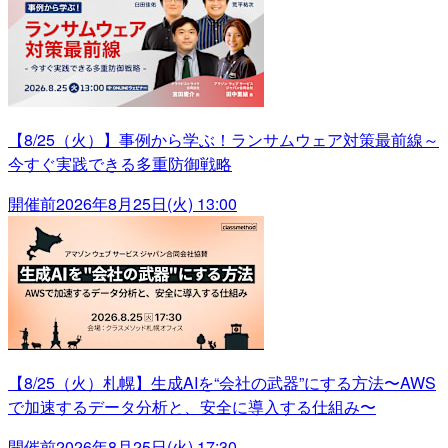
【8/25（火）】事例から学ぶ！ランサムウェア対策最前線～
今すぐ実践できる多重防御戦略
開催前
2026年8月25日(火) 13:00
【8/25（火）札幌】生成AIを“会社の武器”にする方法〜AWS
で加速するデータ分析と、安全に導入する仕組み〜
開催前
2026年8月25日(火) 17:30