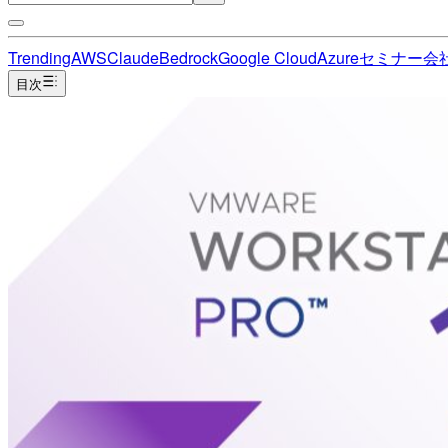
Trending
AWS
Claude
Bedrock
Google Cloud
Azure
セミナー
会
目次