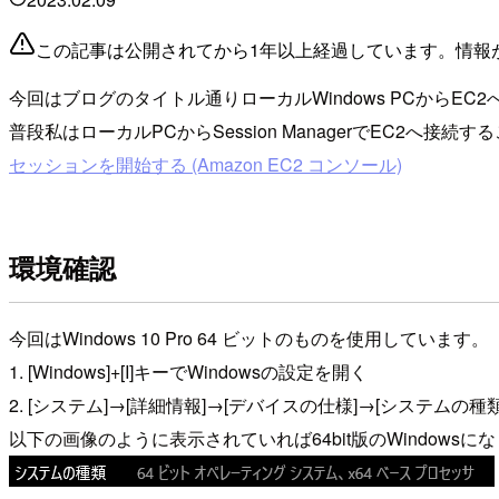
この記事は公開されてから1年以上経過しています。情報
今回はブログのタイトル通りローカルWindows PCからEC2へS
普段私はローカルPCからSession ManagerでEC
セッションを開始する (Amazon EC2 コンソール)
環境確認
今回はWindows 10 Pro 64 ビットのものを使用しています。
1. [Windows]+[I]キーでWindowsの設定を開く
2. [システム]→[詳細情報]→[デバイスの仕様]→[システムの種
以下の画像のように表示されていれば64bit版のWindowsに