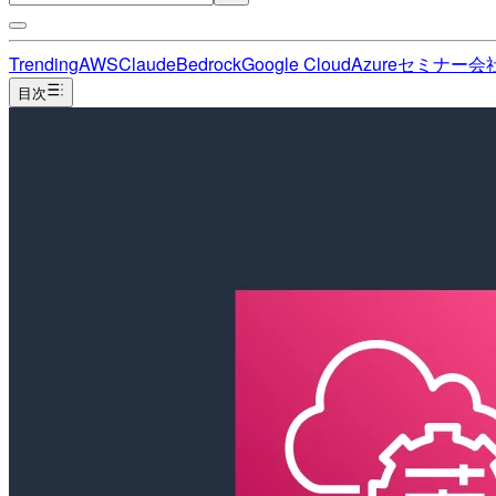
Trending
AWS
Claude
Bedrock
Google Cloud
Azure
セミナー
会
目次