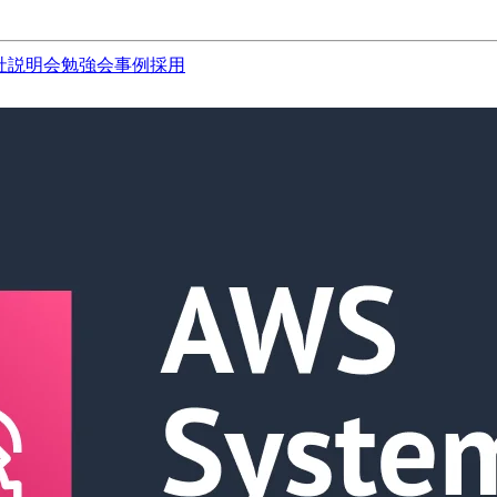
社説明会
勉強会
事例
採用