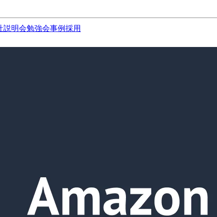
社説明会
勉強会
事例
採用