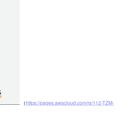
（
https://pages.awscloud.com/rs/112-TZM-