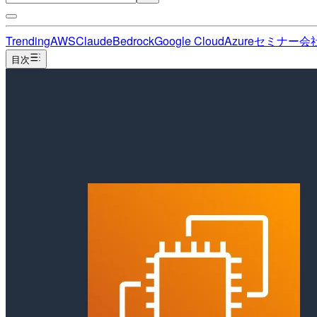
Trending
AWS
Claude
Bedrock
Google Cloud
Azure
セミナー
会
目次