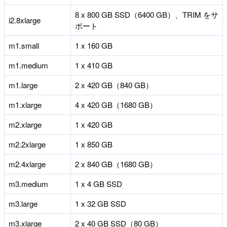
8 x 800 GB SSD（6400 GB）、TRIM をサ
i2.8xlarge
ポート
m1.small
1 x 160 GB
m1.medium
1 x 410 GB
m1.large
2 x 420 GB（840 GB）
m1.xlarge
4 x 420 GB（1680 GB）
m2.xlarge
1 x 420 GB
m2.2xlarge
1 x 850 GB
m2.4xlarge
2 x 840 GB（1680 GB）
m3.medium
1 x 4 GB SSD
m3.large
1 x 32 GB SSD
m3.xlarge
2 x 40 GB SSD（80 GB）