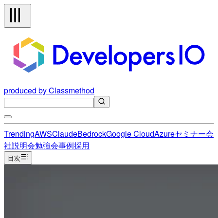
produced by Classmethod
Trending
AWS
Claude
Bedrock
Google Cloud
Azure
セミナー
会
社説明会
勉強会
事例
採用
目次