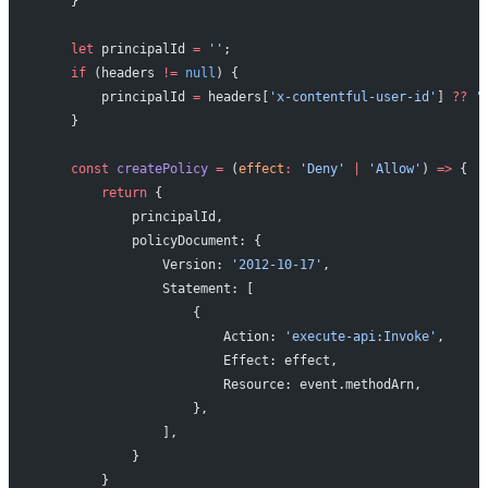
    }    
    let
 principalId 
=
 ''
;
    if
 (headers 
!=
 null
) {
        principalId 
=
 headers[
'x-contentful-user-id'
] 
??
 '
    }
    const
 createPolicy
 =
 (
effect
:
 'Deny'
 |
 'Allow'
) 
=>
 {
        return
 {
            principalId,
            policyDocument: {
                Version: 
'2012-10-17'
,
                Statement: [
                    {
                        Action: 
'execute-api:Invoke'
,
                        Effect: effect,
                        Resource: event.methodArn,
                    },
                ],
            }
        }