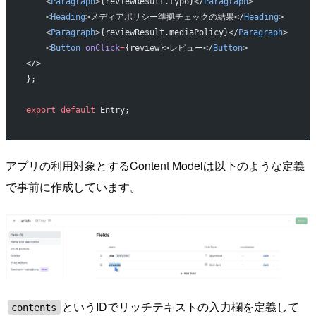
    <
Paragraph
>{reviewResult.typo}</
Paragraph
>
    <
Heading
>メディアポリシー準拠チェックの結果</
Heading
>
    <
Paragraph
>{reviewResult.mediaPolicy}</
Paragraph
>
    <
Button
 onClick
=
{review}>レビュー</
Button
>
</>
};
export
 default
 Entry;
アプリの利用対象とするContent Modelは以下のような定義
で事前に作成しています。
というIDでリッチテキストの入力欄を定義して
contents