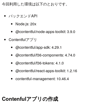
今回利用した環境は以下のとおりです。
バックエンドAPI
Node.js: 20x
@contentful/node-apps-toolkit: 3.9.0
Contentfulアプリ
@contentful/app-sdk: 4.29.1
@contentful/f36-components: 4.74.0
@contentful/f36-tokens: 4.1.0
@contentful/react-apps-toolkit: 1.2.16
contentful-management: 10.46.4
Contenfulアプリの作成