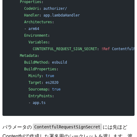
    Properties
:
      CodeUri
: 
authorizer/
      Handler
: 
app.lambdaHandler
      Architectures
:
      - 
arm64
      Environment
:
        Variables
:
          CONTENTFUL_REQUEST_SIGN_SECRET
: 
!Ref
 ContentfulR
    Metadata
:
      BuildMethod
: 
esbuild
      BuildProperties
:
        Minify
: 
true
        Target
: 
es2020
        Sourcemap
: 
true
        EntryPoints
:
        - 
app.ts
パラメータの
には先ほど
ContentfulRequestSignSecret
Contentfulで作成した署名用のシークレットを渡します。渡