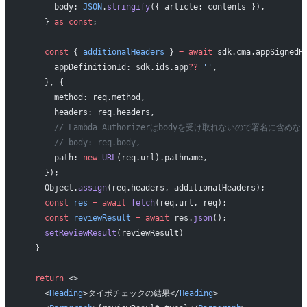
      body: 
JSON
.
stringify
({ article: contents }),
    } 
as
 const
;
    const
 { 
additionalHeaders
 } 
=
 await
 sdk.cma.appSignedR
      appDefinitionId: sdk.ids.app
??
 ''
,
    }, {
      method: req.method,
      headers: req.headers,
      // Lambda Authorizerはbodyを受け取れないので署名に含めな
      // body: req.body,
      path: 
new
 URL
(req.url).pathname,
    });
    Object.
assign
(req.headers, additionalHeaders);
    const
 res
 =
 await
 fetch
(req.url, req);
    const
 reviewResult
 =
 await
 res.
json
();
    setReviewResult
(reviewResult)
  }
  return
 <>
    <
Heading
>タイポチェックの結果</
Heading
>