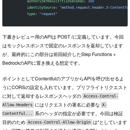
        authorizerResultTtlInSeconds
: 
300
        identitySource
: 
"method.request.header.X-Contentfu
        type
: 
"request"
下書きレビュー用のAPIは POST /に定義しています。今回
はモックレスポンスで固定のレスポンスを返却しています
が、最終的にこの部分は前回紹介したStep Functions ×
BedrockのAPIに置き換える想定です。
ポイントとしてContentfulのアプリからAPIを呼び出せるよ
うにCORSの設定も入れています。プリフライトリクエスト
に対して返却するレスポンスヘッダの
Access-Control-
にはリクエストの署名に必要な
Allow-Headers
X-
系のヘッダの指定が必要です。今回は検証
Contentful...
目的のため
は*としています
Access-Control-Allow-Origin