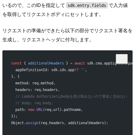
いるので、このIDを指定して
で入力値
sdk.entry.fields
を取得してリクエストボディにセットします。
リクエストの準備ができたら以下の部分でリクエスト署名を
生成し、リクエストヘッダに付与します。
const
 { 
additionalHeaders
 } 
=
 await
 sdk.cma.appSignedReque
  appDefinitionId: sdk.ids.app
??
 ''
,
}, {
  method: req.method,
  headers: req.headers,
  // Lambda Authorizerはbodyを受け取れないので署名に含めない
  // body: req.body,
  path: 
new
 URL
(req.url).pathname,
});
Object.
assign
(req.headers, additionalHeaders);