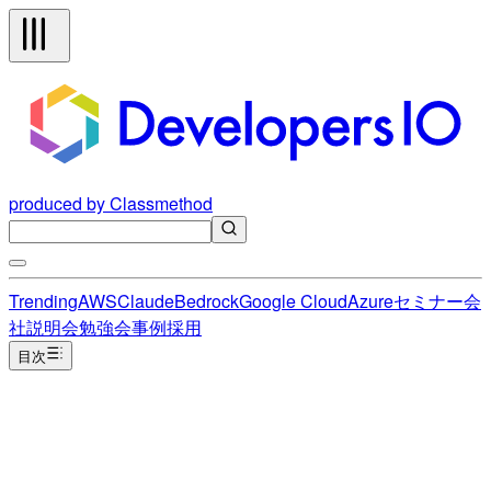
produced by Classmethod
Trending
AWS
Claude
Bedrock
Google Cloud
Azure
セミナー
会
社説明会
勉強会
事例
採用
目次