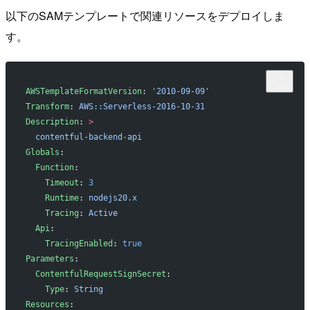
以下のSAMテンプレートで関連リソースをデプロイしま
す。
AWSTemplateFormatVersion
: 
'2010-09-09'
Transform
: 
AWS::Serverless-2016-10-31
Description
: 
>
  contentful-backend-api
Globals
:
  Function
:
    Timeout
: 
3
    Runtime
: 
nodejs20.x
    Tracing
: 
Active
  Api
:
    TracingEnabled
: 
true
Parameters
:
  ContentfulRequestSignSecret
:
    Type
: 
String
Resources
: