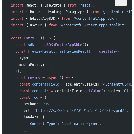
import
 React, { useState } 
from
 'react'
;
import
 { Button, Heading, Paragraph } 
from
 '@contentful/f3
import
 { EditorAppSDK } 
from
 '@contentful/app-sdk'
;
import
 { useSDK } 
from
 '@contentful/react-apps-toolkit'
;
const
 Entry
 =
 () 
=>
 {
  const
 sdk
 =
 useSDK
<
EditorAppSDK
>();
  const
 [
reviewResult
, 
setReviewResult
] 
=
 useState
({
    typo: 
''
,
    mediaPolicy: 
''
,
  });
  const
 review
 =
 async
 () 
=>
 {
    const
 contentsField
 =
 sdk.entry.fields[
'<Contentfulの
    const
 contents
 =
 contentsField.
getValue
().content[
0
].c
    const
 req
 =
 {
      method: 
'POST'
,
      url: 
'https://<バックエンドAPIのエンドポイント>/prd/'
,
      headers: {
        'Content-Type'
: 
'application/json'
,
      },