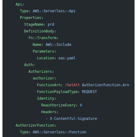
  Api
:
    Type
: 
AWS::Serverless::Api
    Properties
:
      StageName
: 
prd
      DefinitionBody
:
        Fn::Transform
:
          Name
: 
AWS::Include
          Parameters
:
            Location
: 
oas.yaml
      Auth
:
        Authorizers
:
          authorizer
:
            FunctionArn
: 
!GetAtt
 AuthorizerFunction.Arn
            FunctionPayloadType
: 
REQUEST
            Identity
:
              ReauthorizeEvery
: 
0
              Headers
:
                - 
X-Contentful-Signature
  AuthorizerFunction
:
    Type
: 
AWS::Serverless::Function