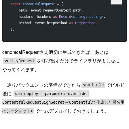
const
 canonicalRequest
 =
 {
    path: event.requestContext.path,
    headers: headers 
as
 Record
<
string
, 
string
>,
    method: event.httpMethod 
as
 HttpMethod
,
};
canonicalRequestさえ適切に生成できれば、あとは
を呼び出すだけでライブラリがよしなに
verifyRequest
やってくれます。
一通りバックエンドの準備ができたら
でビルド
sam build
後に
sam deploy --parameter-overrides
ContentfulRequestSignSecret=<Contentfulで作成した署名用
で一式デプロイしておきましょう。
のシークレット>