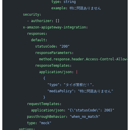
                    type
: 
string
                    example
: 
特に問題ありません
      security
:
        - 
authorizer
: []      
      x-amazon-apigateway-integration
:
        responses
:
          default
:
            statusCode
: 
"200"
            responseParameters
:
              method.response.header.Access-Control-Allow-
            responseTemplates
:
              application/json
: 
|
                {
                  "typo": "タイポ警察だ！",
                  "mediaPolicy": "特に問題ありません"
                }
        requestTemplates
:
          application/json
: 
"{
\"
statusCode
\"
: 200}"
        passthroughBehavior
: 
"when_no_match"
        type
: 
"mock"
    options
: