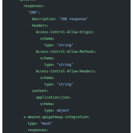
      responses
:
        "200"
:
          description
: 
"200 response"
          headers
:
            Access-Control-Allow-Origin
:
              schema
:
                type
: 
"string"
            Access-Control-Allow-Methods
:
              schema
:
                type
: 
"string"
            Access-Control-Allow-Headers
:
              schema
:
                type
: 
"string"
          content
:
            application/json
:
              schema
:
                type
: 
object
      x-amazon-apigateway-integration
:
        type
: 
"mock"
        responses
: