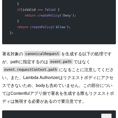
    }
    if
(isValid 
===
 false
) {
        return
 createPolicy
(
'Deny'
);
    }
    return
 createPolicy
(
'Allow'
);
};
署名対象の
を生成する以下の処理です
canonicalRequest
が、pathに指定するのは
ではなく
event.path
になることに注意してくださ
event.requestContext.path
い。また、Lambda Authorizerはリクエストボディにアクセ
スできないため、bodyも含めていません。この部分につい
てはContentfulアプリ側で署名を生成する際もリクエストボ
ディは無視する必要があるので要注意です。