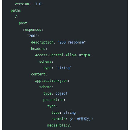
  version
: 
'1.0'
paths
:
  /
:
    post
:
      responses
:
        "200"
:
          description
: 
"200 response"
          headers
:
            Access-Control-Allow-Origin
:
              schema
:
                type
: 
"string"
          content
:
            application/json
:
              schema
:
                type
: 
object
                properties
:
                  typo
:
                    type
: 
string
                    example
: 
タイポ警察だ！
                  mediaPolicy
: