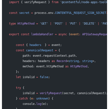
import
 { verifyRequest } 
from
 '@contentful/node-apps-toolk
const
 secret
 =
 process.env.
CONTENTFUL_REQUEST_SIGN_SECRET
?
type
 HttpMethod
 =
 'GET'
 |
 'POST'
 |
 'PUT'
 |
 'DELETE'
 |
 'PAT
export
 const
 lambdaHandler
 =
 async
 (
event
:
 APIGatewayReque
    const
 { 
headers
  } 
=
 event;
    const
 canonicalRequest
 =
 {
        path: event.requestContext.path,
        headers: headers 
as
 Record
<
string
, 
string
>,
        method: event.httpMethod 
as
 HttpMethod
,
    };
    let
 isValid 
=
 false
;
    try
 {
        isValid 
=
 verifyRequest
(secret, canonicalRequest);
    } 
catch
 (
e
:
 unknown
) {
        console.
log
(e);