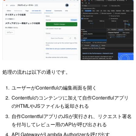
処理の流れは以下の通りです。
ユーザーがContentfulの編集画面を開く
Contentfulのコンテンツに加えて自作Contentfulアプリ
のHTMLやJSファイルも返却される
自作ContentfulアプリのJSが実行され、リクエスト署名
を付与してレビュー用のAPIが呼び出される
API GatewayがLambda Authorizerを呼び出す