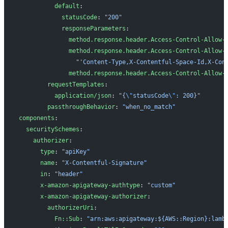
          default
:
            statusCode
: 
"200"
            responseParameters
:
              method.response.header.Access-Control-Allow-
              method.response.header.Access-Control-Allow-
                "'Content-Type,X-Contentful-Space-Id,X-Con
              method.response.header.Access-Control-Allow-
        requestTemplates
:
          application/json
: 
"{
\"
statusCode
\"
: 200}"
        passthroughBehavior
: 
"when_no_match"
components
: 
  securitySchemes
:
    authorizer
:
      type
: 
"apiKey"
      name
: 
"X-Contentful-Signature"
      in
: 
"header"
      x-amazon-apigateway-authtype
: 
"custom"
      x-amazon-apigateway-authorizer
:
        authorizerUri
:
          Fn::Sub
: 
"arn:aws:apigateway:${AWS::Region}:lamb