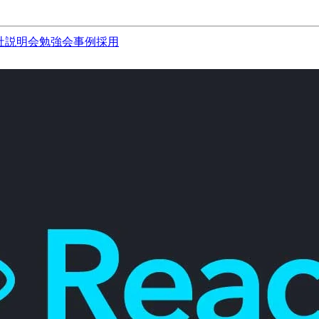
社説明会
勉強会
事例
採用