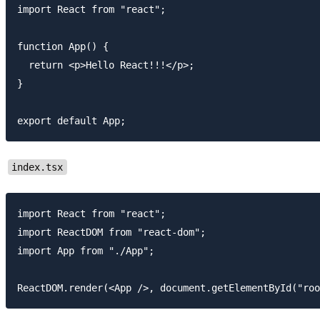
import React from "react";

function App() {

  return <p>Hello React!!!</p>;

}

index.tsx
import React from "react";

import ReactDOM from "react-dom";

import App from "./App";
