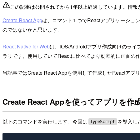
この記事は公開されてから1年以上経過しています。情報
Create React App
は、コマンド１つでReactアプリケーショ
のではないかと思います。
React Native for Web
は、iOS/Androidアプリ作成向けの
ラリです。使用していてReactに比べてより効率的に画面の
当記事ではCreate React Appを使用して作成したReactアプ
Create React Appを使ってアプリを
以下のコマンドを実行します。今回は
を導入し
TypeScript