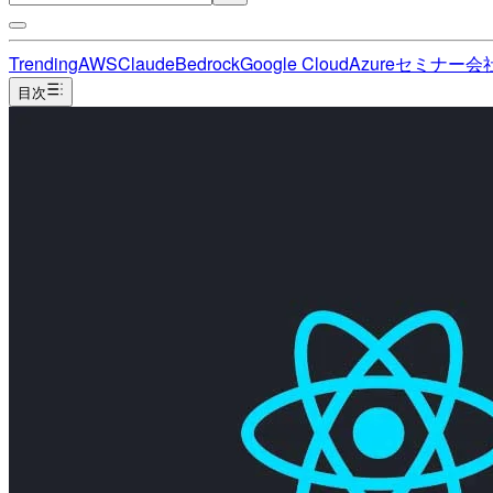
Trending
AWS
Claude
Bedrock
Google Cloud
Azure
セミナー
会
目次