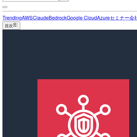
Trending
AWS
Claude
Bedrock
Google Cloud
Azure
セミナー
会
目次