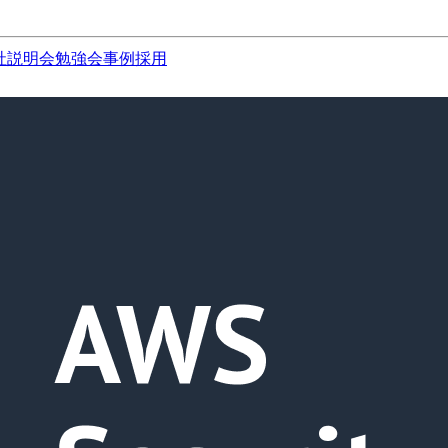
社説明会
勉強会
事例
採用