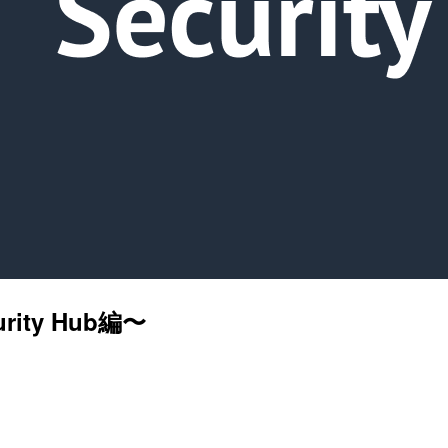
ity Hub編〜