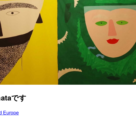
hataです
d Europe