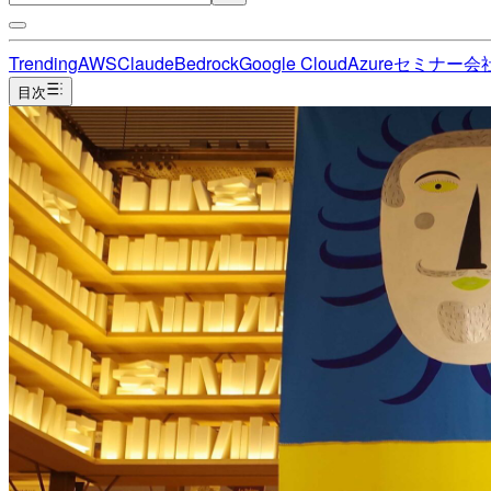
Trending
AWS
Claude
Bedrock
Google Cloud
Azure
セミナー
会
目次