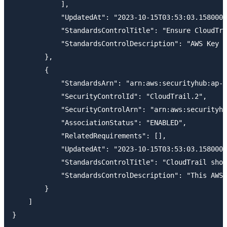
            ],

            "UpdatedAt": "2023-10-15T03:53:03.158000+
            "StandardsControlTitle": "Ensure CloudTra
            "StandardsControlDescription": "AWS Key M
        },

        {

            "StandardsArn": "arn:aws:securityhub:ap-n
            "SecurityControlId": "CloudTrail.2",

            "SecurityControlArn": "arn:aws:securityhu
            "AssociationStatus": "ENABLED",

            "RelatedRequirements": [],

            "UpdatedAt": "2023-10-15T03:53:03.158000+
            "StandardsControlTitle": "CloudTrail shou
            "StandardsControlDescription": "This AWS 
        }

    ]
