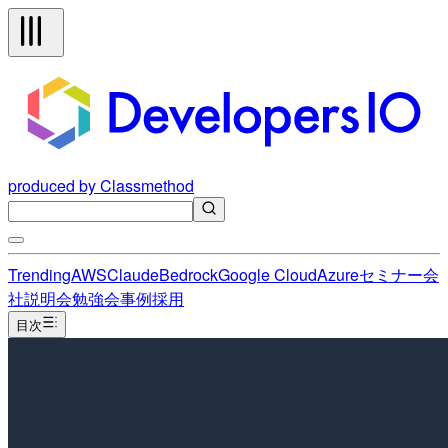
produced by Classmethod
Trending
AWS
Claude
Bedrock
Google Cloud
Azure
セミナー
会
社説明会
勉強会
事例
採用
目次