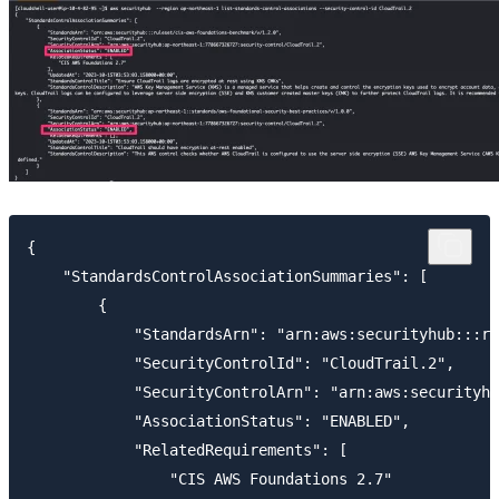
{

    "StandardsControlAssociationSummaries": [

        {

            "StandardsArn": "arn:aws:securityhub:::ru
            "SecurityControlId": "CloudTrail.2",

            "SecurityControlArn": "arn:aws:securityhu
            "AssociationStatus": "ENABLED",

            "RelatedRequirements": [

                "CIS AWS Foundations 2.7"
