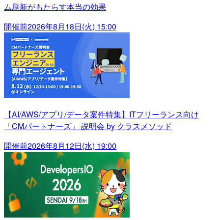
ム刷新がもたらす本当の効果
開催前
2026年8月18日(火) 15:00
【AI/AWS/アプリ/データ案件特集】ITフリーランス向け
「CMパートナーズ」 説明会 by クラスメソッド
開催前
2026年8月12日(水) 19:00