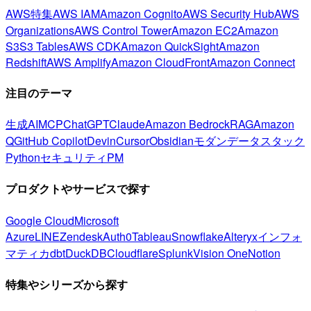
AWS特集
AWS IAM
Amazon Cognito
AWS Security Hub
AWS
Organizations
AWS Control Tower
Amazon EC2
Amazon
S3
S3 Tables
AWS CDK
Amazon QuickSight
Amazon
Redshift
AWS Amplify
Amazon CloudFront
Amazon Connect
注目のテーマ
生成AI
MCP
ChatGPT
Claude
Amazon Bedrock
RAG
Amazon
Q
GitHub Copilot
Devin
Cursor
Obsidian
モダンデータスタック
Python
セキュリティ
PM
プロダクトやサービスで探す
Google Cloud
Microsoft
Azure
LINE
Zendesk
Auth0
Tableau
Snowflake
Alteryx
インフォ
マティカ
dbt
DuckDB
Cloudflare
Splunk
Vision One
Notion
特集やシリーズから探す