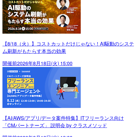
【8/18（火）】コストカットだけじゃない！AI駆動のシステ
ム刷新がもたらす本当の効果
開催前
2026年8月18日(火) 15:00
【AI/AWS/アプリ/データ案件特集】ITフリーランス向け
「CMパートナーズ」 説明会 by クラスメソッド