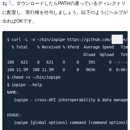
*1
ね
。ダウンロードしたらPATHの通っているディレクトリ
に配置し、実行権を付与しましょう。以下のようにヘルプが
出ればOKです。
$ curl -L -o ~/bin/iopipe https://github.com/iopipe/i
  % Total    % Received % Xferd  Average Speed   Time
                                 Dload  Upload   Tota
100   621    0   621    0     0    391      0 --:--:-
100 11.5M  100 11.5M    0     0   965k      0  0:00:1
$ chmod +x ~/bin/iopipe

$ iopipe --help

NAME:

   iopipe - cross-API interoperability & data manager

USAGE:

   iopipe [global options] command [command options] 