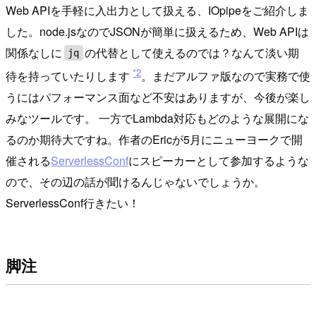
Web APIを手軽に入出力として扱える、IOpipeをご紹介しま
した。node.jsなのでJSONが簡単に扱えるため、Web APIは
関係なしに
の代替として使えるのでは？なんて淡い期
jq
*2
待を持っていたりします
。まだアルファ版なので実務で使
うにはパフォーマンス面など不安はありますが、今後が楽し
みなツールです。 一方でLambda対応もどのような展開にな
るのか期待大ですね。作者のEricが5月にニューヨークで開
催される
ServerlessConf
にスピーカーとして参加するような
ので、その辺の話が聞けるんじゃないでしょうか。
ServerlessConf行きたい！
脚注