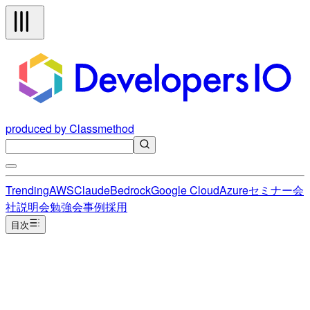
produced by Classmethod
Trending
AWS
Claude
Bedrock
Google Cloud
Azure
セミナー
会
社説明会
勉強会
事例
採用
目次