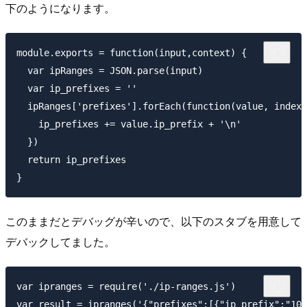
下のようになります。
module.exports = function(input,context) {

  var ipRanges = JSON.parse(input)

  var ip_prefixes = ''

  ipRanges['prefixes'].forEach(function(value, index)
    ip_prefixes += value.ip_prefix + '\n'

  })

  return ip_prefixes

このままだとデバッグが辛いので、以下のスタブを用意して
デバックしてました。
var ipranges = require('./ip-ranges.js')

var result = ipranges('{"prefixes":[{"ip_prefix":"10.