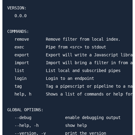
VERSION:

   0.0.0

COMMANDS:

   remove	Remove filter from local index.

   exec		Pipe from <src> to stdout

   export	Export will write a Javascript library for the given pipeline

   import	Import will bring a filter in from a javascript file or STDIN for -

   list		List local and subscribed pipes

   login	Login to an endpoint

   tag		Tag a pipescript or pipeline to a name

   help, h	Shows a list of commands or help for one command

GLOBAL OPTIONS:

   --debug		enable debugging output

   --help, -h		show help

   --version, -v	print the version
