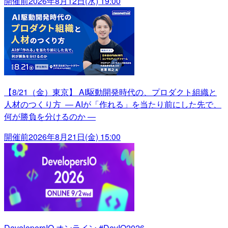
開催前
2026年8月12日(水) 19:00
【8/21（金）東京】 AI駆動開発時代の、プロダクト組織と
人材のつくり方 ― AIが「作れる」を当たり前にした先で、
何が勝負を分けるのか ―
開催前
2026年8月21日(金) 15:00
DevelopersIO オンライン #DevIO2026