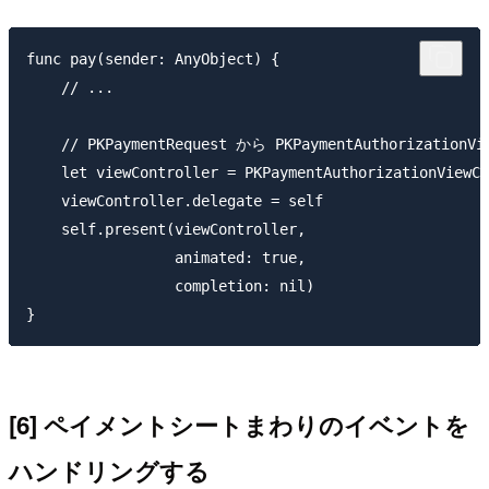
func pay(sender: AnyObject) {

    // ...

    // PKPaymentRequest から PKPaymentAuthorization
    let viewController = PKPaymentAuthorizationViewCo
    viewController.delegate = self

    self.present(viewController,

                 animated: true,

                 completion: nil)

[6] ペイメントシートまわりのイベントを
ハンドリングする