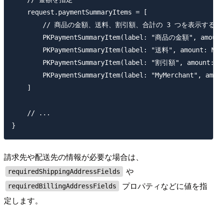
    request.paymentSummaryItems = [

        // 商品の金額、送料、割引額、合計の 3 つを表示する
        PKPaymentSummaryItem(label: "商品の金額", amount
        PKPaymentSummaryItem(label: "送料", amount: NS
        PKPaymentSummaryItem(label: "割引額", amount: N
        PKPaymentSummaryItem(label: "MyMerchant", am
    ]

    // ...

請求先や配送先の情報が必要な場合は、
や
requiredShippingAddressFields
プロパティなどに値を指
requiredBillingAddressFields
定します。