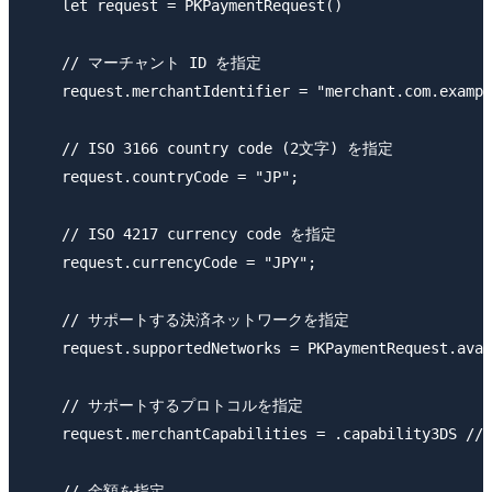
    let request = PKPaymentRequest()

    // マーチャント ID を指定

    request.merchantIdentifier = "merchant.com.exampl
    // ISO 3166 country code (2文字) を指定

    request.countryCode = "JP";

    // ISO 4217 currency code を指定

    request.currencyCode = "JPY";

    // サポートする決済ネットワークを指定

    request.supportedNetworks = PKPaymentRequest.avai
    // サポートするプロトコルを指定

    request.merchantCapabilities = .capability3DS //
    // 金額を指定
