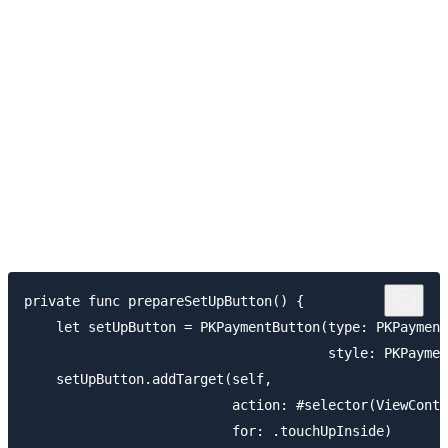
private func prepareSetUpButton() {

    let setUpButton = PKPaymentButton(type: PKPayment
                                      style: PKPaymen
    setUpButton.addTarget(self,

                          action: #selector(ViewContr
                          for: .touchUpInside)
