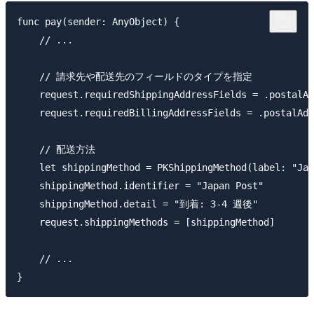
func pay(sender: AnyObject) {

    // ...

    // 請求先や配送先のフィールドのタイプを指定

    request.requiredShippingAddressFields = .postalAd
    request.requiredBillingAddressFields = .postalAdd
    // 配送方法

    let shippingMethod = PKShippingMethod(label: "Jap
    shippingMethod.identifier = "Japan Post"

    shippingMethod.detail = "到着: 3-4 週後"

    request.shippingMethods = [shippingMethod]

    // ...
