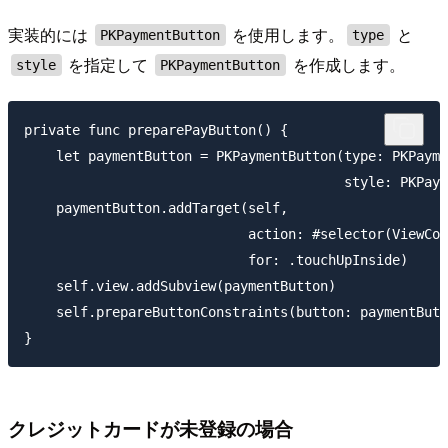
実装的には
を使用します。
と
PKPaymentButton
type
を指定して
を作成します。
style
PKPaymentButton
private func preparePayButton() {

    let paymentButton = PKPaymentButton(type: PKPayme
                                        style: PKPaym
    paymentButton.addTarget(self,

                            action: #selector(ViewCon
                            for: .touchUpInside)

    self.view.addSubview(paymentButton)

    self.prepareButtonConstraints(button: paymentButt
クレジットカードが未登録の場合