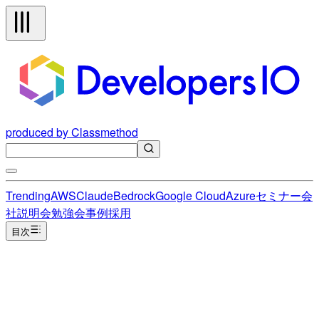
produced by Classmethod
Trending
AWS
Claude
Bedrock
Google Cloud
Azure
セミナー
会
社説明会
勉強会
事例
採用
目次