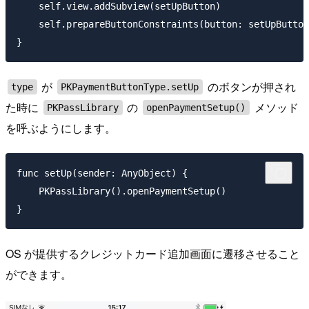
    self.view.addSubview(setUpButton)

    self.prepareButtonConstraints(button: setUpButton
が
のボタンが押され
type
PKPaymentButtonType.setUp
た時に
の
メソッド
PKPassLibrary
openPaymentSetup()
を呼ぶようにします。
func setUp(sender: AnyObject) {

    PKPassLibrary().openPaymentSetup()

OS が提供するクレジットカード追加画面に遷移させること
ができます。