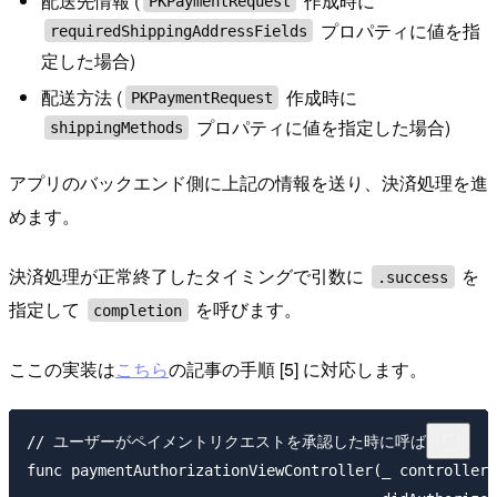
配送先情報 (
作成時に
PKPaymentRequest
プロパティに値を指
requiredShippingAddressFields
定した場合)
配送方法 (
作成時に
PKPaymentRequest
プロパティに値を指定した場合)
shippingMethods
アプリのバックエンド側に上記の情報を送り、決済処理を進
めます。
決済処理が正常終了したタイミングで引数に
を
.success
指定して
を呼びます。
completion
ここの実装は
こちら
の記事の手順 [5] に対応します。
// ユーザーがペイメントリクエストを承認した時に呼ばれる

func paymentAuthorizationViewController(_ controller: