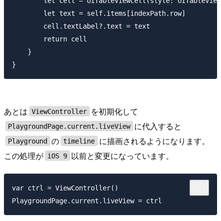
        let cell = UITableViewCell(style: UITableView
        let text = self.items[indexPath.row]

        cell.textLabel?.text = text

        return cell

    }

あとは
を初期化して
ViewController
に代入すると
PlaygroundPage.current.liveView
の
に描画されるようになります。
Playground
timeline
この処理が
以前と変更になっています。
iOS 9
var ctrl = ViewController()
