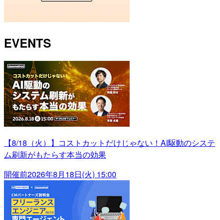
EVENTS
【8/18（火）】コストカットだけじゃない！AI駆動のシステ
ム刷新がもたらす本当の効果
開催前
2026年8月18日(火) 15:00