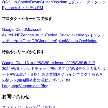
Q
GitHub Copilot
Devin
Cursor
Obsidian
モダンデータスタック
Python
セキュリティ
PM
プロダクトやサービスで探す
Google Cloud
Microsoft
Azure
LINE
Zendesk
Auth0
Tableau
Snowflake
Alteryx
インフォ
マティカ
dbt
DuckDB
Cloudflare
Splunk
Vision One
Notion
特集やシリーズから探す
Google Cloud Next ’25
AWS re:Invent 2025
AWS再入門
2024
AWSトレンドチェック
初心者向け
AWSテクニカルサポ
ート
AWS認定（資格）
製造業関連
ジョインブログ
くらめそ
の情シス
組織開発室の活動
デザイン
Thai
Language
Vietnamese Blog
お問い合わせ
クラスメソッドへの問い合わせ