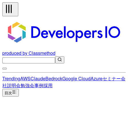
produced by Classmethod
Trending
AWS
Claude
Bedrock
Google Cloud
Azure
セミナー
会
社説明会
勉強会
事例
採用
目次