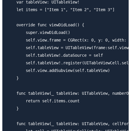
    var tableView: UITableView!

    let items = ["Item 1", "Item 2", "Item 3"]

    override func viewDidLoad() {

        super.viewDidLoad()

        self.view.frame = CGRect(x: 0, y: 0, width: 3
        self.tableView = UITableView(frame:self.view.
        self.tableView!.dataSource = self

        self.tableView!.register(UITableViewCell.self
        self.view.addSubview(self.tableView)

    }

    func tableView(_ tableView: UITableView, numberOf
        return self.items.count

    }

    func tableView(_ tableView: UITableView, cellForR