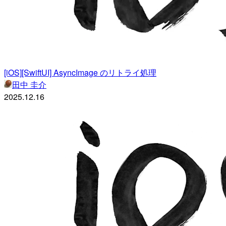
[iOS][SwiftUI] AsyncImage のリトライ処理
田中 圭介
2025.12.16