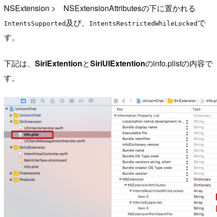
NSExtension > NSExtensionAttributesの下に置かれる
及び、
で
IntentsSupported
IntentsRestrictedWhileLocked
す。
下記は、
SiriExtention
と
SiriUIExtention
のinfo.plistの内容で
す。