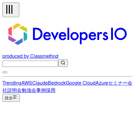
produced by Classmethod
Trending
AWS
Claude
Bedrock
Google Cloud
Azure
セミナー
会
社説明会
勉強会
事例
採用
目次