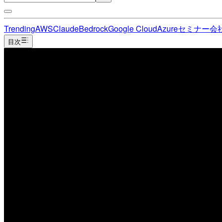
Trending
AWS
Claude
Bedrock
Google Cloud
Azure
セミナー
会
目次