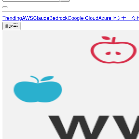
Trending
AWS
Claude
Bedrock
Google Cloud
Azure
セミナー
会
目次