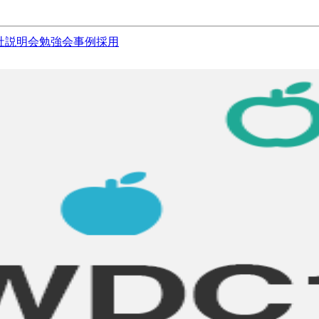
社説明会
勉強会
事例
採用