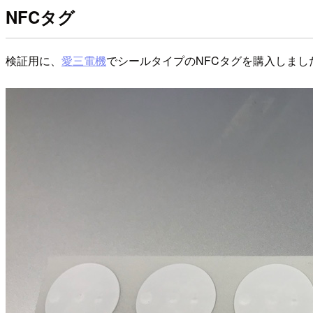
NFCタグ
検証用に、
愛三電機
でシールタイプのNFCタグを購入しました