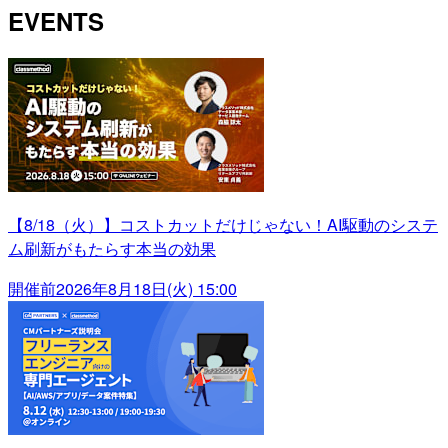
EVENTS
【8/18（火）】コストカットだけじゃない！AI駆動のシステ
ム刷新がもたらす本当の効果
開催前
2026年8月18日(火) 15:00