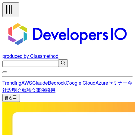
produced by Classmethod
Trending
AWS
Claude
Bedrock
Google Cloud
Azure
セミナー
会
社説明会
勉強会
事例
採用
目次