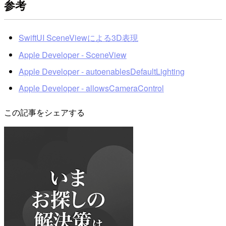
参考
SwiftUI SceneViewによる3D表現
Apple Developer - SceneView
Apple Developer - autoenablesDefaultLighting
Apple Developer - allowsCameraControl
この記事をシェアする