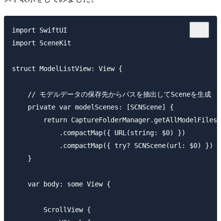
import SwiftUI

import SceneKit

struct ModelListView: View {

    // モデルデータの保存先からパスを抽出してSceneを生成

    private var modelScenes: [SCNScene] {

        return CaptureFolderManager.getAllModelFilesP
            .compactMap({ URL(string: $0) })

            .compactMap({ try? SCNScene(url: $0) })

    }

    var body: some View {

        ScrollView {
