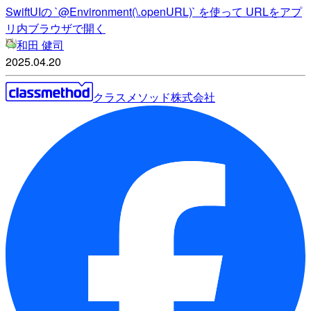
SwiftUIの `@Environment(\.openURL)` を使って URLをアプ
リ内ブラウザで開く
和田 健司
2025.04.20
クラスメソッド株式会社