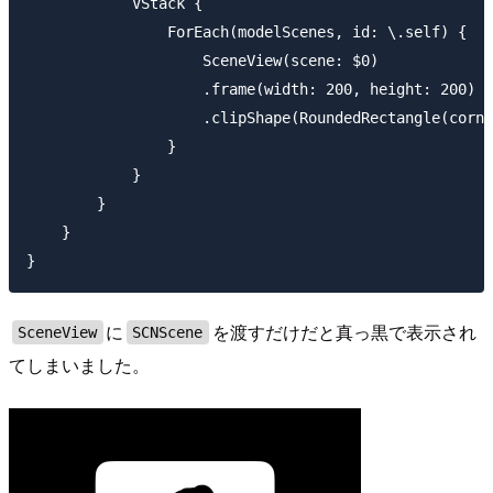
            VStack {

                ForEach(modelScenes, id: \.self) {

                    SceneView(scene: $0)

                    .frame(width: 200, height: 200)

                    .clipShape(RoundedRectangle(corne
                }

            }

        }

    }

に
を渡すだけだと真っ黒で表示され
SceneView
SCNScene
てしまいました。