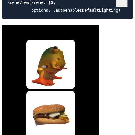
SceneView(scene: $0,
