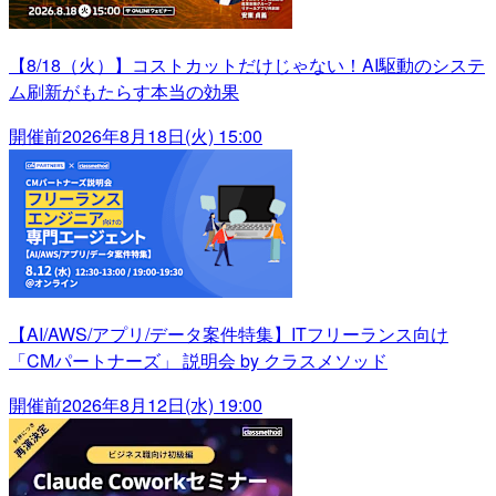
【8/18（火）】コストカットだけじゃない！AI駆動のシステ
ム刷新がもたらす本当の効果
開催前
2026年8月18日(火) 15:00
【AI/AWS/アプリ/データ案件特集】ITフリーランス向け
「CMパートナーズ」 説明会 by クラスメソッド
開催前
2026年8月12日(水) 19:00