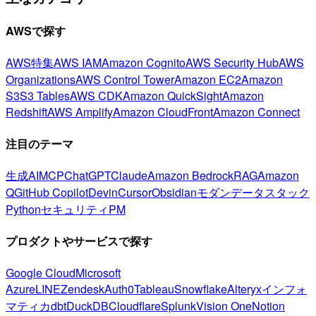
AWSで探す
AWS特集
AWS IAM
Amazon Cognito
AWS Security Hub
AWS
Organizations
AWS Control Tower
Amazon EC2
Amazon
S3
S3 Tables
AWS CDK
Amazon QuickSight
Amazon
Redshift
AWS Amplify
Amazon CloudFront
Amazon Connect
注目のテーマ
生成AI
MCP
ChatGPT
Claude
Amazon Bedrock
RAG
Amazon
Q
GitHub Copilot
Devin
Cursor
Obsidian
モダンデータスタック
Python
セキュリティ
PM
プロダクトやサービスで探す
Google Cloud
Microsoft
Azure
LINE
Zendesk
Auth0
Tableau
Snowflake
Alteryx
インフォ
マティカ
dbt
DuckDB
Cloudflare
Splunk
Vision One
Notion