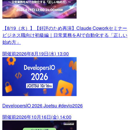
【8/19（水）】【好評のため再演】Claude Coworkセミナー
ビジネス職向け初級編｜日常業務をAIで自動化する「正しい
始め方」
開催前
2026年8月19日(水) 13:00
DevelopersIO 2026 Joetsu #devio2026
開催前
2026年10月16日(金) 14:00