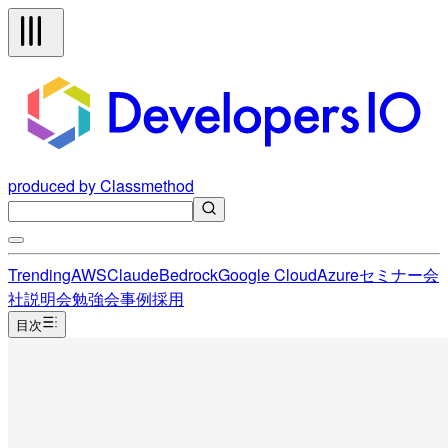
produced by Classmethod
Trending
AWS
Claude
Bedrock
Google Cloud
Azure
セミナー
会
社説明会
勉強会
事例
採用
目次