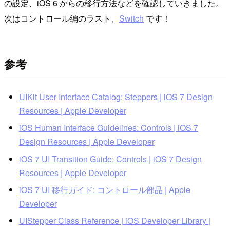
の設定、iOS 6 からの移行方法などを確認していきました。
次はコントロール編のラスト、
Switch
です！
参考
UIKit User Interface Catalog: Steppers | iOS 7 Design
Resources | Apple Developer
iOS Human Interface Guidelines: Controls | iOS 7
Design Resources | Apple Developer
iOS 7 UI Transition Guide: Controls | iOS 7 Design
Resources | Apple Developer
iOS 7 UI 移行ガイド: コントロール部品 | Apple
Developer
UIStepper Class Reference | iOS Developer Library |