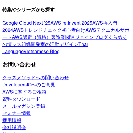
特集やシリーズから探す
Google Cloud Next ’25
AWS re:Invent 2025
AWS再入門
2024
AWSトレンドチェック
初心者向け
AWSテクニカルサポ
ート
AWS認定（資格）
製造業関連
ジョインブログ
くらめそ
の情シス
組織開発室の活動
デザイン
Thai
Language
Vietnamese Blog
お問い合わせ
クラスメソッドへの問い合わせ
DevelopersIOへのご意見
AWSに関するご相談
資料ダウンロード
メールマガジン登録
セミナー情報
採用情報
会社説明会