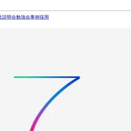
社説明会
勉強会
事例
採用