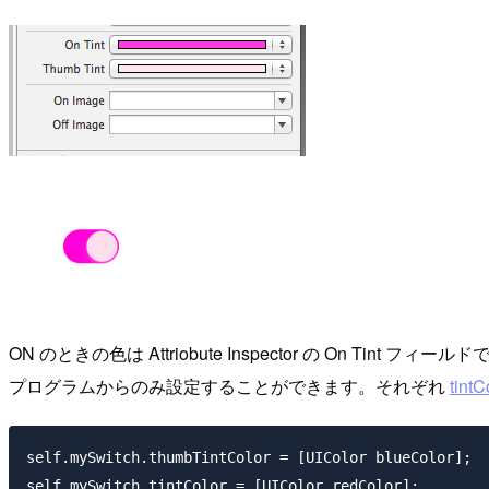
ON のときの色は Attriobute Inspector の On Tint
プログラムからのみ設定することができます。それぞれ
tintC
self.mySwitch.thumbTintColor = [UIColor blueColor];
