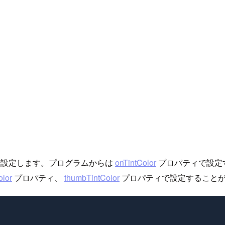
 フィールドで設定します。プログラムからは
onTintColor
プロパティで設定す
olor
プロパティ、
thumbTintColor
プロパティで設定することが