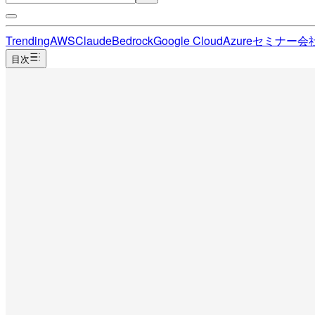
Trending
AWS
Claude
Bedrock
Google Cloud
Azure
セミナー
会
目次