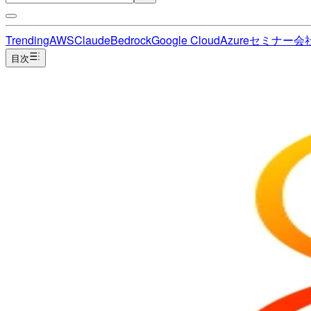
Trending
AWS
Claude
Bedrock
Google Cloud
Azure
セミナー
会
目次