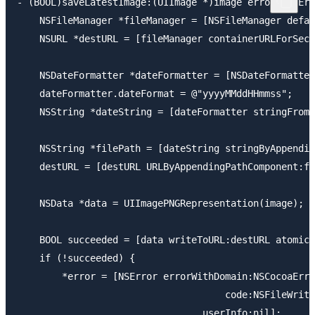
- (BOOL)saveLatestImage:(UIImage *)image error:(NSErr
    NSFileManager *fileManager = [NSFileManager defau
    NSURL *destURL = [fileManager containerURLForSecu
    NSDateFormatter *dateFormatter = [NSDateFormatter
    dateFormatter.dateFormat = @"yyyyMMddHHmmss";

    NSString *dateString = [dateFormatter stringFromD
    NSString *filePath = [dateString stringByAppendin
    destURL = [destURL URLByAppendingPathComponent:fi
    NSData *data = UIImagePNGRepresentation(image);

    BOOL succeeded = [data writeToURL:destURL atomica
    if (!succeeded) {

        *error = [NSError errorWithDomain:NSCocoaErro
                                     code:NSFileWrite
                                 userInfo:nil];
