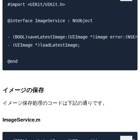
#import <UIKit/UIKit.h>

@interface ImageService : NSObject

- (BOOL)saveLatestImage:(UIImage *)image error:(NSErr
- (UIImage *)loadLatestImage;

イメージの保存
イメージ保存処理のコードは下記の通りです。
ImageService.m