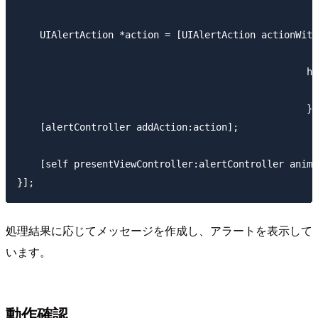
                                                     
    UIAlertAction *action = [UIAlertAction actionWith
                                                     
                                                   ha
                                                     
                                                   }]
    [alertController addAction:action];

    [self presentViewController:alertController anima
処理結果に応じてメッセージを作成し、アラートを表示して
います。
動作確認