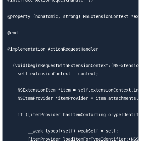
@property (nonatomic, strong) NSExtensionContext *ext
@end

@implementation ActionRequestHandler

- (void)beginRequestWithExtensionContext:(NSExtension
    self.extensionContext = context;

    NSExtensionItem *item = self.extensionContext.inp
    NSItemProvider *itemProvider = item.attachments.f
    if ([itemProvider hasItemConformingToTypeIdentifi
        __weak typeof(self) weakSelf = self;

        [itemProvider loadItemForTypeIdentifier:(NSSt