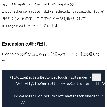
ら、
の
UIImagePickerControllerDelegate
が
imagePickerController:difFinishPickingmedaWithInfo:
呼び出されるので、ここでイメージを取り出して
にセットしています。
UIImageView
Extension の呼び出し
Extension の呼び出しを行う部分のコードは下記の通りで
す。
- (IBAction)actionButtonDidTouch:(id)sender {

    UIActivityViewController *viewController = [[UIAc
                                                     
    [viewController setCompletionWithItemsHandler:^(N
        // ...
