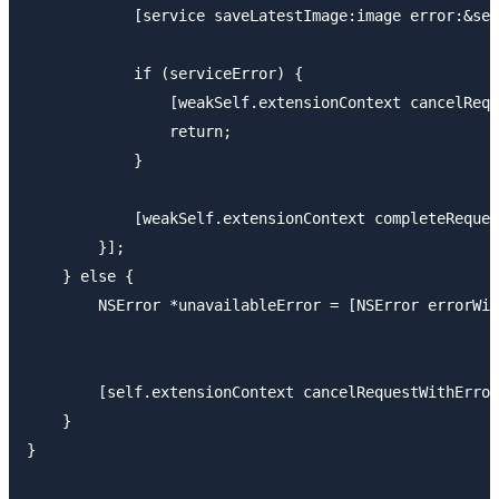
            [service saveLatestImage:image error:&ser
            if (serviceError) {

                [weakSelf.extensionContext cancelRequ
                return;

            }

            [weakSelf.extensionContext completeReques
        }];

    } else {

        NSError *unavailableError = [NSError errorWit
                                                     
                                                    u
        [self.extensionContext cancelRequestWithError
    }

}
