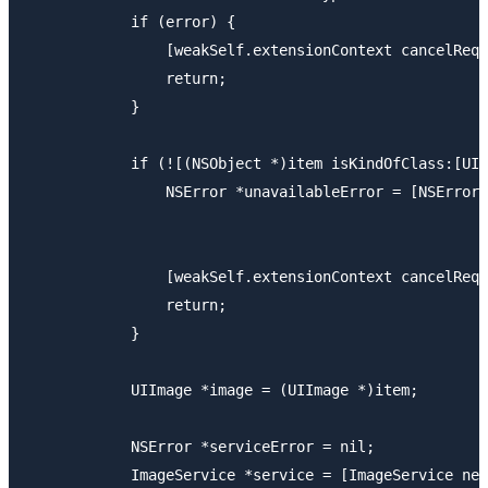
            if (error) {

                [weakSelf.extensionContext cancelRequ
                return;

            }

            if (![(NSObject *)item isKindOfClass:[UII
                NSError *unavailableError = [NSError 
                                                     
                                                     
                [weakSelf.extensionContext cancelRequ
                return;

            }

            UIImage *image = (UIImage *)item;

            NSError *serviceError = nil;

            ImageService *service = [ImageService new