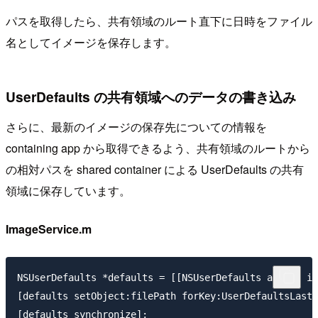
パスを取得したら、共有領域のルート直下に日時をファイル
名としてイメージを保存します。
UserDefaults の共有領域へのデータの書き込み
さらに、最新のイメージの保存先についての情報を
containing app から取得できるよう、共有領域のルートから
の相対パスを shared container による UserDefaults の共有
領域に保存しています。
ImageService.m
NSUserDefaults *defaults = [[NSUserDefaults alloc] in
[defaults setObject:filePath forKey:UserDefaultsLaste