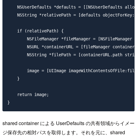
    NSUserDefaults *defaults = [[NSUserDefaults alloc
    NSString *relativePath = [defaults objectForKey:U
    if (relativePath) {

        NSFileManager *fileManager = [NSFileManager d
        NSURL *containerURL = [fileManager containerU
        NSString *filePath = [containerURL.path strin
        image = [UIImage imageWithContentsOfFile:file
    }

    return image;

shared container による UserDefaults の共有領域からイメー
ジ保存先の相対パスを取得します。それを元に、shared