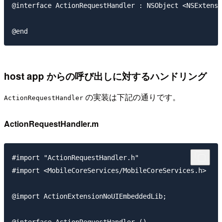
@interface ActionRequestHandler : NSObject <NSExtensi
host app からの呼び出しに対するハンドリング
の実装は下記の通りです。
ActionRequestHandler
ActionRequestHandler.m
#import "ActionRequestHandler.h"

#import <MobileCoreServices/MobileCoreServices.h>

@import ActionExtensionNoUIEmbeddedLib;

@interface ActionRequestHandler ()
