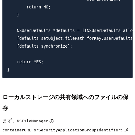
        return NO;

    }

    NSUserDefaults *defaults = [[NSUserDefaults alloc
    [defaults setObject:filePath forKey:UserDefaultsL
    [defaults synchronize];

    return YES;

ローカルストレージの共有領域へのファイルの保
存
まず、
の
NSFileManager
メ
containerURLForSecurityApplicationGroupIdentifier: