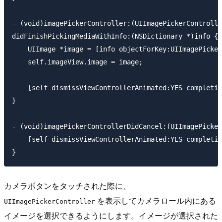
- (void)imagePickerController:(UIImagePickerControlle
didFinishPickingMediaWithInfo:(NSDictionary *)info {

    UIImage *image = [info objectForKey:UIImagePicker
    self.imageView.image = image;

    [self dismissViewControllerAnimated:YES completio
}

- (void)imagePickerControllerDidCancel:(UIImagePicker
    [self dismissViewControllerAnimated:YES completio
カメラボタンをタッチされた際に、
を表示してカメラロール内にある
UIImagePickerController
イメージを選択できるようにします。イメージが選択された