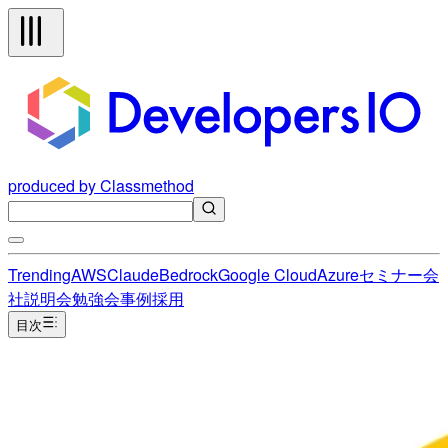
produced by Classmethod
Trending
AWS
Claude
Bedrock
Google Cloud
Azure
セミナー
会
社説明会
勉強会
事例
採用
目次