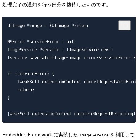
処理完了の通知を行う部分を抜粋したものです。
UIImage *image = (UIImage *)item;

NSError *serviceError = nil;

ImageService *service = [ImageService new];

[service saveLatestImage:image error:&serviceError];

if (serviceError) {

    [weakSelf.extensionContext cancelRequestWithError
    return;

}

Embedded Framework に実装した
を利用して
ImageService