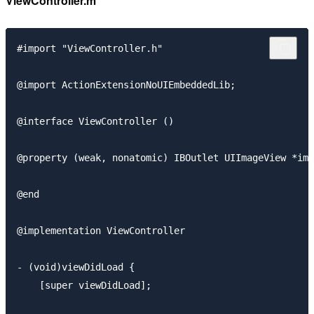
ViewController.m
#import "ViewController.h"

@import ActionExtensionNoUIEmbeddedLib;

@interface ViewController ()

@property (weak, nonatomic) IBOutlet UIImageView *ima
@end

@implementation ViewController

- (void)viewDidLoad {

    [super viewDidLoad];
