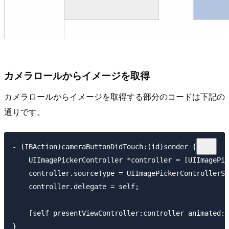
カメラロールからイメージを取得
カメラロールからイメージを取得する部分のコードは下記の
通りです。
- (IBAction)cameraButtonDidTouch:(id)sender {

    UIImagePickerController *controller = [UIImagePic
    controller.sourceType = UIImagePickerControllerSo
    controller.delegate = self;

    [self presentViewController:controller animated:Y
}
