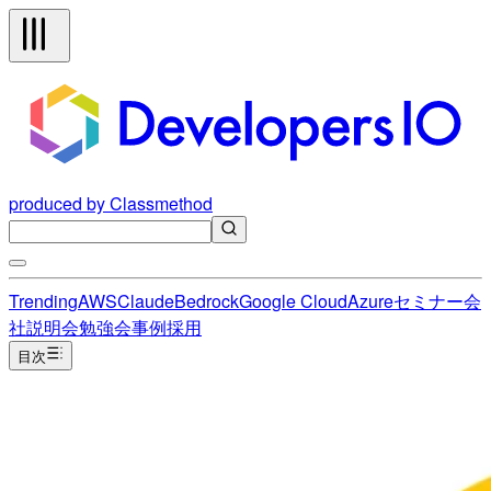
produced by Classmethod
Trending
AWS
Claude
Bedrock
Google Cloud
Azure
セミナー
会
社説明会
勉強会
事例
採用
目次