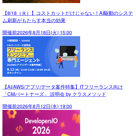
【8/18（火）】コストカットだけじゃない！AI駆動のシステ
ム刷新がもたらす本当の効果
開催前
2026年8月18日(火) 15:00
【AI/AWS/アプリ/データ案件特集】ITフリーランス向け
「CMパートナーズ」 説明会 by クラスメソッド
開催前
2026年8月12日(水) 19:00