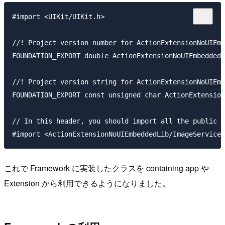
#import <UIKit/UIKit.h>

//! Project version number for ActionExtensionNoUIEmb
FOUNDATION_EXPORT double ActionExtensionNoUIEmbeddedL
//! Project version string for ActionExtensionNoUIEmb
FOUNDATION_EXPORT const unsigned char ActionExtension
// In this header, you should import all the public h
これで Framework に実装したクラスを containing app や
Extension から利用できるようになりました。