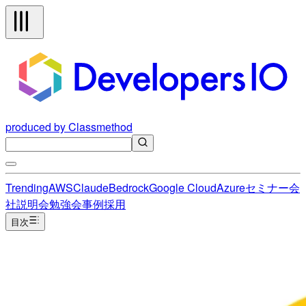
produced by Classmethod
Trending
AWS
Claude
Bedrock
Google Cloud
Azure
セミナー
会
社説明会
勉強会
事例
採用
目次