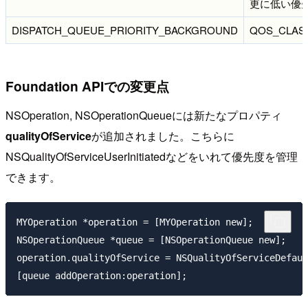
更に低い優
DISPATCH_QUEUE_PRIORITY_BACKGROUND
QOS_CLAS
Foundation APIでの変更点
NSOperation, NSOperationQueueには新たなプロパティ
qualityOfService
が追加されました。こちらに
NSQualityOfServiceUserInitiatedなどをいれて優先度を管理
できます。
MYOperation *operation = [MYOperation new];

NSOperationQueue *queue = [NSOperationQueue new];

operation.qualityOfService = NSQualityOfServiceDefaul