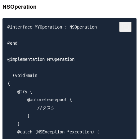
NSOperation
@interface MYOperation : NSOperation

@end

@implementation MYOperation

- (void)main

{

    @try {

        @autoreleasepool {

            //タスク

        }

    }

    @catch (NSException *exception) {
