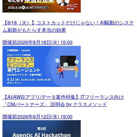
【8/18（火）】コストカットだけじゃない！AI駆動のシステ
ム刷新がもたらす本当の効果
開催前
2026年8月18日(火) 15:00
【AI/AWS/アプリ/データ案件特集】ITフリーランス向け
「CMパートナーズ」 説明会 by クラスメソッド
開催前
2026年8月12日(水) 19:00