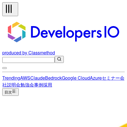
produced by Classmethod
Trending
AWS
Claude
Bedrock
Google Cloud
Azure
セミナー
会
社説明会
勉強会
事例
採用
目次