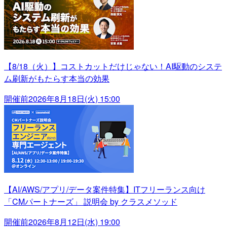
【8/18（火）】コストカットだけじゃない！AI駆動のシステ
ム刷新がもたらす本当の効果
開催前
2026年8月18日(火) 15:00
【AI/AWS/アプリ/データ案件特集】ITフリーランス向け
「CMパートナーズ」 説明会 by クラスメソッド
開催前
2026年8月12日(水) 19:00