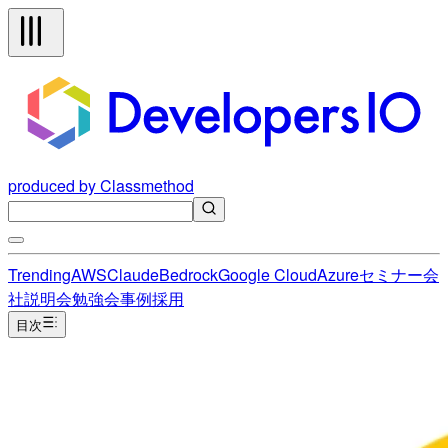
produced by Classmethod
Trending
AWS
Claude
Bedrock
Google Cloud
Azure
セミナー
会
社説明会
勉強会
事例
採用
目次