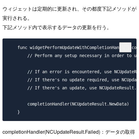
ウィジェットは定期的に更新され、その都度下記メソッドが
実行される。
下記メソッド内で表示するデータの更新を行う。
    func widgetPerformUpdateWithCompletionHandler(com
        // Perform any setup necessary in order to up
        // If an error is encountered, use NCUpdateRe
        // If there's no update required, use NCUpdat
        // If there's an update, use NCUpdateResult.N
        completionHandler(NCUpdateResult.NewData)

completionHandler(NCUpdateResult.Failed)：データの取得