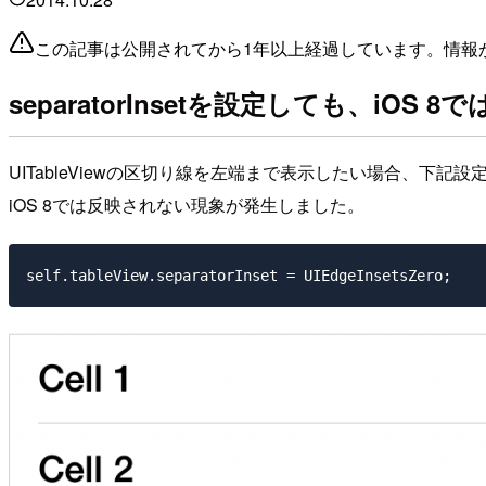
この記事は公開されてから1年以上経過しています。情報
separatorInsetを設定しても、iOS 
UITableViewの区切り線を左端まで表示したい場合、下記
iOS 8では反映されない現象が発生しました。