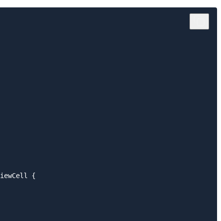
iewCell {
