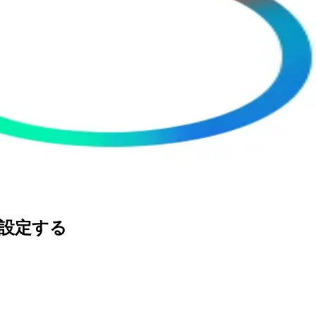
nsを設定する