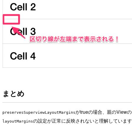
まとめ
がtrueの場合、親のViewの
preservesSuperviewLayoutMargins
の設定が正常に反映されないと理解しています
layoutMargins