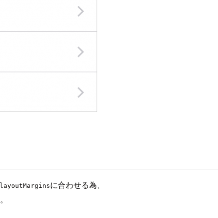
に合わせる為、
layoutMargins
。