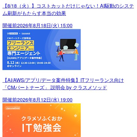
【8/18（火）】コストカットだけじゃない！AI駆動のシステ
ム刷新がもたらす本当の効果
開催前
2026年8月18日(火) 15:00
【AI/AWS/アプリ/データ案件特集】ITフリーランス向け
「CMパートナーズ」 説明会 by クラスメソッド
開催前
2026年8月12日(水) 19:00