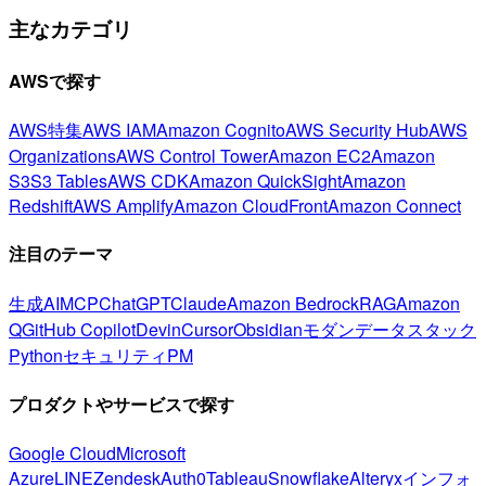
主なカテゴリ
AWSで探す
AWS特集
AWS IAM
Amazon Cognito
AWS Security Hub
AWS
Organizations
AWS Control Tower
Amazon EC2
Amazon
S3
S3 Tables
AWS CDK
Amazon QuickSight
Amazon
Redshift
AWS Amplify
Amazon CloudFront
Amazon Connect
注目のテーマ
生成AI
MCP
ChatGPT
Claude
Amazon Bedrock
RAG
Amazon
Q
GitHub Copilot
Devin
Cursor
Obsidian
モダンデータスタック
Python
セキュリティ
PM
プロダクトやサービスで探す
Google Cloud
Microsoft
Azure
LINE
Zendesk
Auth0
Tableau
Snowflake
Alteryx
インフォ