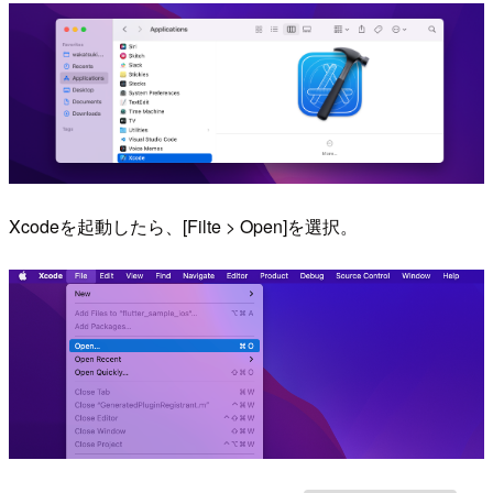
Xcodeを起動したら、[Filte > Open]を選択。