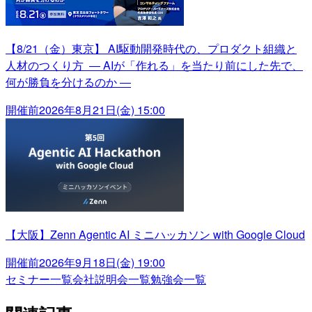
【8/21（金）東京】 AI駆動開発時代の、プロダクト組織と
人材のつくり方 ― AIが「作れる」を当たり前にした先で、
何が勝負を分けるのか ―
開催前
2026年8月21日(金) 15:00
【大阪】Zenn Agentic AI ミニハッカソン with Google Cloud
開催前
2026年9月18日(金) 19:00
セミナー一覧
会社説明会一覧
勉強会一覧