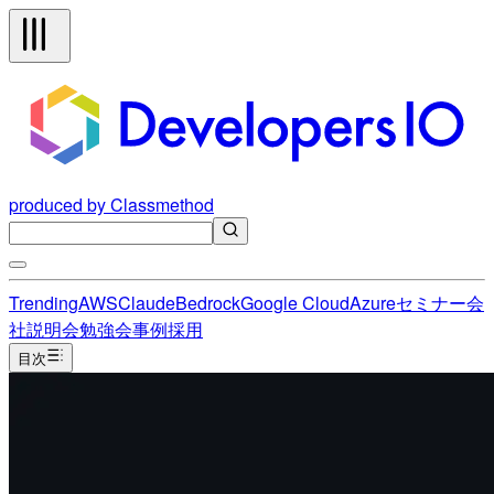
produced by Classmethod
Trending
AWS
Claude
Bedrock
Google Cloud
Azure
セミナー
会
社説明会
勉強会
事例
採用
目次