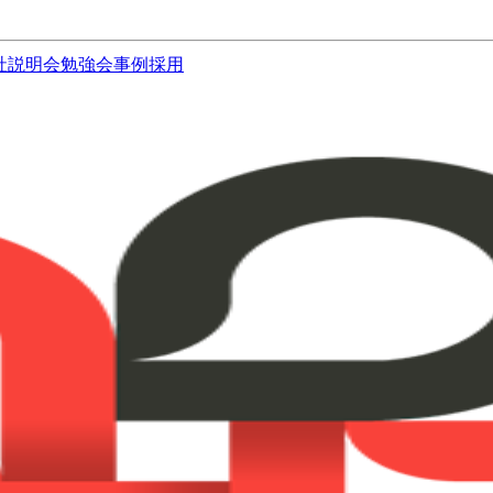
社説明会
勉強会
事例
採用