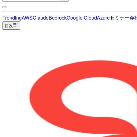
Trending
AWS
Claude
Bedrock
Google Cloud
Azure
セミナー
会
目次