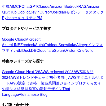
生成AI
MCP
ChatGPT
Claude
Amazon Bedrock
RAG
Amazon
Q
GitHub Copilot
Devin
Cursor
Obsidian
モダンデータスタック
Python
セキュリティ
PM
プロダクトやサービスで探す
Google Cloud
Microsoft
Azure
LINE
Zendesk
Auth0
Tableau
Snowflake
Alteryx
インフォ
マティカ
dbt
DuckDB
Cloudflare
Splunk
Vision One
Notion
特集やシリーズから探す
Google Cloud Next ’25
AWS re:Invent 2025
AWS再入門
2024
AWSトレンドチェック
初心者向け
AWSテクニカルサポ
ート
AWS認定（資格）
製造業関連
ジョインブログ
くらめそ
の情シス
組織開発室の活動
デザイン
Thai
Language
Vietnamese Blog
お問い合わせ