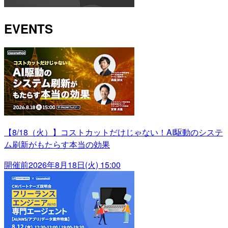
EVENTS
【8/18（火）】コストカットだけじゃない！AI駆動のシステ
ム刷新がもたらす本当の効果
開催前
2026年8月18日(火) 15:00