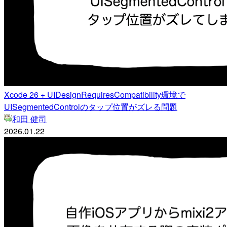
Xcode 26 + UIDesignRequiresCompatibility環境で
UISegmentedControlのタップ位置がズレる問題
和田 健司
2026.01.22