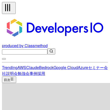
produced by Classmethod
Trending
AWS
Claude
Bedrock
Google Cloud
Azure
セミナー
会
社説明会
勉強会
事例
採用
目次