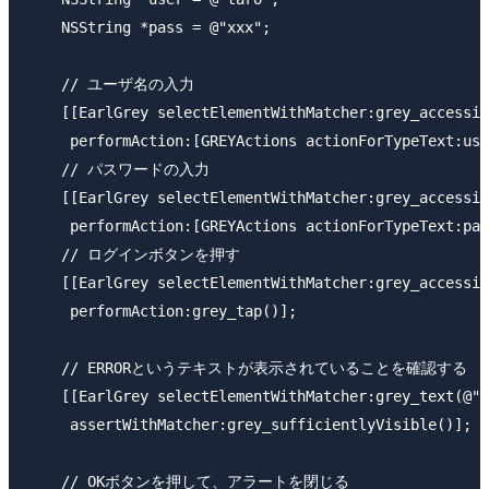
    NSString *pass = @"xxx";

    // ユーザ名の入力

    [[EarlGrey selectElementWithMatcher:grey_accessib
     performAction:[GREYActions actionForTypeText:use
    // パスワードの入力

    [[EarlGrey selectElementWithMatcher:grey_accessib
     performAction:[GREYActions actionForTypeText:pas
    // ログインボタンを押す

    [[EarlGrey selectElementWithMatcher:grey_accessib
     performAction:grey_tap()];

    // ERRORというテキストが表示されていることを確認する

    [[EarlGrey selectElementWithMatcher:grey_text(@"E
     assertWithMatcher:grey_sufficientlyVisible()];

    // OKボタンを押して、アラートを閉じる
