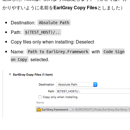
かりやすいように名前を
EarlGray Copy Files
としました）
Destination:
Absolute Path
Path:
$(TEST_HOST)/..
Copy files only when installing: Deselect
Name:
with
Path to EarlGrey.Framework
Code Sign
selected.
on Copy