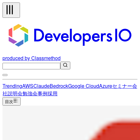
produced by Classmethod
Trending
AWS
Claude
Bedrock
Google Cloud
Azure
セミナー
会
社説明会
勉強会
事例
採用
目次