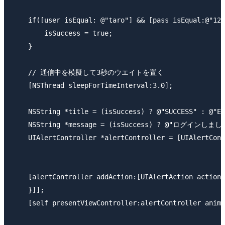
    if([user isEqual: @"taro"] && [pass isEqual:@"123
        isSuccess = true;

    }

    // 通信中を模擬して3秒のウエイトを置く

    [NSThread sleepForTimeInterval:3.0];

    NSString *title = (isSuccess) ? @"SUCCESS" : @"ER
    NSString *message = (isSuccess) ? @"ログ
    UIAlertController *alertController = [UIAlertCont
                                                     
                                                     
    [alertController addAction:[UIAlertAction actionW
    }]];

    [self presentViewController:alertController anima