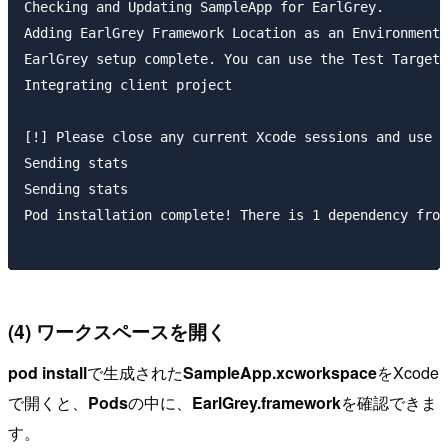
Checking and Updating SampleApp for EarlGrey.

Adding EarlGrey Framework Location as an Environment 
EarlGrey setup complete. You can use the Test Target 
Integrating client project

[!] Please close any current Xcode sessions and use `
Sending stats

Sending stats

Pod installation complete! There is 1 dependency from
(4) ワークスペースを開く
pod install
で生成された
SampleApp.xcworkspace
をXcode
で開くと、
Pods
の中に、
EarlGrey.framework
を確認できま
す。