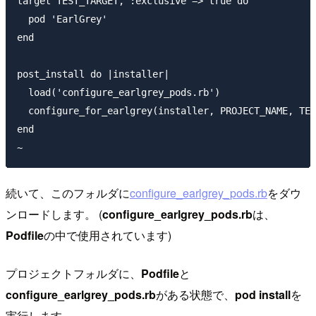
target TEST_TARGET, :exclusive => true do

  pod 'EarlGrey'

end

post_install do |installer|

  load('configure_earlgrey_pods.rb')

  configure_for_earlgrey(installer, PROJECT_NAME, TES
end

続いて、このフォルダに
configure_earlgrey_pods.rb
をダウ
ンロードします。 (
configure_earlgrey_pods.rb
は、
Podfile
の中で使用されています)
プロジェクトフォルダに、
Podfile
と
configure_earlgrey_pods.rb
がある状態で、
pod install
を
実行します。