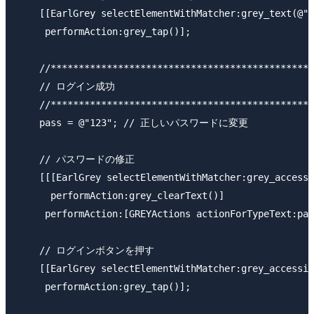
    [[EarlGrey selectElementWithMatcher:grey_text(@"O
     performAction:grey_tap()];

    //***********************************************
    // ログイン成功

    //***********************************************
    pass = @"123"; // 正しいパスワードに変更

    // パスワードの修正

    [[[EarlGrey selectElementWithMatcher:grey_accessi
      performAction:grey_clearText()]

     performAction:[GREYActions actionForTypeText:pas
    // ログインボタンを押す

    [[EarlGrey selectElementWithMatcher:grey_accessib
     performAction:grey_tap()];
