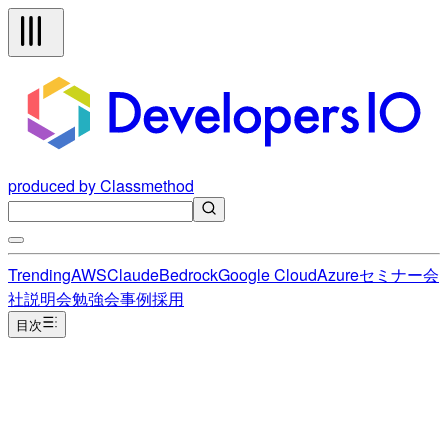
produced by Classmethod
Trending
AWS
Claude
Bedrock
Google Cloud
Azure
セミナー
会
社説明会
勉強会
事例
採用
目次