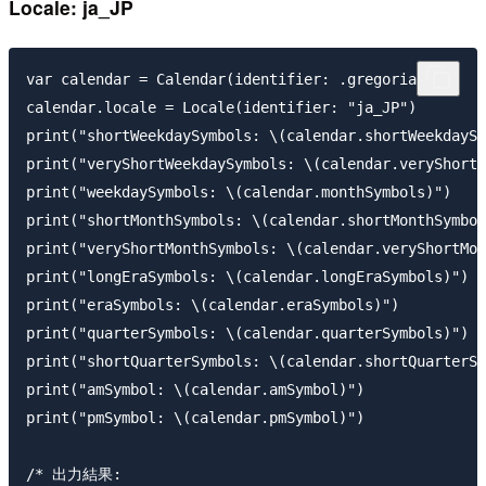
Locale: ja_JP
var calendar = Calendar(identifier: .gregorian)

calendar.locale = Locale(identifier: "ja_JP")

print("shortWeekdaySymbols: \(calendar.shortWeekdaySy
print("veryShortWeekdaySymbols: \(calendar.veryShortW
print("weekdaySymbols: \(calendar.monthSymbols)")

print("shortMonthSymbols: \(calendar.shortMonthSymbol
print("veryShortMonthSymbols: \(calendar.veryShortMon
print("longEraSymbols: \(calendar.longEraSymbols)")

print("eraSymbols: \(calendar.eraSymbols)")

print("quarterSymbols: \(calendar.quarterSymbols)")

print("shortQuarterSymbols: \(calendar.shortQuarterSy
print("amSymbol: \(calendar.amSymbol)")

print("pmSymbol: \(calendar.pmSymbol)")

/* 出力結果: 
