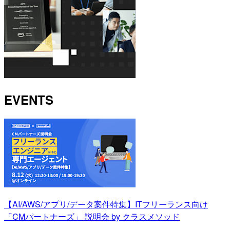
EVENTS
【AI/AWS/アプリ/データ案件特集】ITフリーランス向け
「CMパートナーズ」 説明会 by クラスメソッド