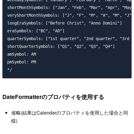
shortMonthSymbols: ["Jan", "Feb", "Mar", "Apr", "May"
veryShortMonthSymbols: ["J", "F", "M", "A", "M", "J",
longEraSymbols: ["Before Christ", "Anno Domini"]

eraSymbols: ["BC", "AD"]

quarterSymbols: ["1st quarter", "2nd quarter", "3rd q
shortQuarterSymbols: ["Q1", "Q2", "Q3", "Q4"]

amSymbol: AM

pmSymbol: PM

DateFormatterのプロパティを使用する
省略(結果はCalendarのプロパティを使用した場合と同
様)