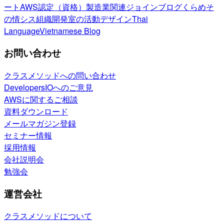
ート
AWS認定（資格）
製造業関連
ジョインブログ
くらめそ
の情シス
組織開発室の活動
デザイン
Thai
Language
Vietnamese Blog
お問い合わせ
クラスメソッドへの問い合わせ
DevelopersIOへのご意見
AWSに関するご相談
資料ダウンロード
メールマガジン登録
セミナー情報
採用情報
会社説明会
勉強会
運営会社
クラスメソッドについて