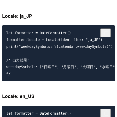
Locale: ja_JP
let formatter = DateFormatter()

formatter.locale = Locale(identifier: "ja_JP")

print("weekdaySymbols: \(calendar.weekdaySymbols)")

/* 出力結果: 

weekdaySymbols: ["日曜日", "月曜日", "火曜日", "水曜日"
Locale: en_US
let formatter = DateFormatter()
