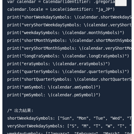
var calendar = Calendar(identifier: .gregorian)

calendar.locale = Locale(identifier: "ja_JP")

print("shortWeekdaySymbols: \(calendar.shortWeekdaySy
print("veryShortWeekdaySymbols: \(calendar.veryShortW
print("weekdaySymbols: \(calendar.monthSymbols)")

print("shortMonthSymbols: \(calendar.shortMonthSymbol
print("veryShortMonthSymbols: \(calendar.veryShortMon
print("longEraSymbols: \(calendar.longEraSymbols)")

print("eraSymbols: \(calendar.eraSymbols)")

print("quarterSymbols: \(calendar.quarterSymbols)")

print("shortQuarterSymbols: \(calendar.shortQuarterSy
print("amSymbol: \(calendar.amSymbol)")

print("pmSymbol: \(calendar.pmSymbol)")

/* 出力結果: 

shortWeekdaySymbols: ["Sun", "Mon", "Tue", "Wed", "Th
veryShortWeekdaySymbols: ["S", "M", "T", "W", "T", "F
weekdaySymbols: ["January", "February", "March", "Apr