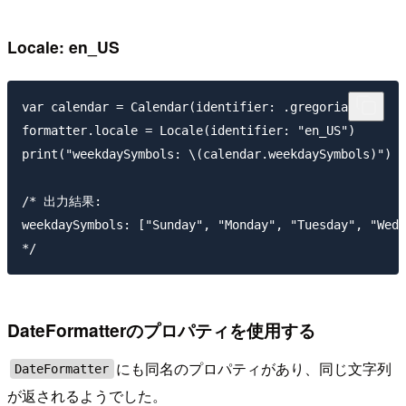
Locale: en_US
var calendar = Calendar(identifier: .gregorian)

formatter.locale = Locale(identifier: "en_US")

print("weekdaySymbols: \(calendar.weekdaySymbols)")

/* 出力結果: 

weekdaySymbols: ["Sunday", "Monday", "Tuesday", "Wedn
DateFormatterのプロパティを使用する
にも同名のプロパティがあり、同じ文字列
DateFormatter
が返されるようでした。