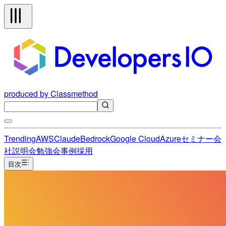
produced by Classmethod
Trending
AWS
Claude
Bedrock
Google Cloud
Azure
セミナー
会
社説明会
勉強会
事例
採用
目次