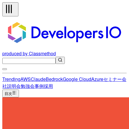
produced by Classmethod
Trending
AWS
Claude
Bedrock
Google Cloud
Azure
セミナー
会
社説明会
勉強会
事例
採用
目次