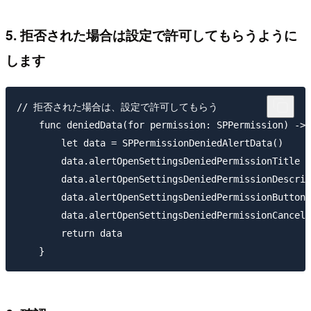
5. 拒否された場合は設定で許可してもらうように
します
// 拒否された場合は、設定で許可してもらう

    func deniedData(for permission: SPPermission) -> 
        let data = SPPermissionDeniedAlertData()

        data.alertOpenSettingsDeniedPermission
        data.alertOpenSettingsDeniedPermissionD
        data.alertOpenSettingsDeniedPermissionButton
        data.alertOpenSettingsDeniedPermissionCanc
        return data
