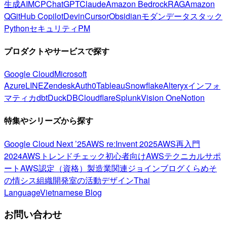
生成AI
MCP
ChatGPT
Claude
Amazon Bedrock
RAG
Amazon
Q
GitHub Copilot
Devin
Cursor
Obsidian
モダンデータスタック
Python
セキュリティ
PM
プロダクトやサービスで探す
Google Cloud
Microsoft
Azure
LINE
Zendesk
Auth0
Tableau
Snowflake
Alteryx
インフォ
マティカ
dbt
DuckDB
Cloudflare
Splunk
Vision One
Notion
特集やシリーズから探す
Google Cloud Next ’25
AWS re:Invent 2025
AWS再入門
2024
AWSトレンドチェック
初心者向け
AWSテクニカルサポ
ート
AWS認定（資格）
製造業関連
ジョインブログ
くらめそ
の情シス
組織開発室の活動
デザイン
Thai
Language
Vietnamese Blog
お問い合わせ