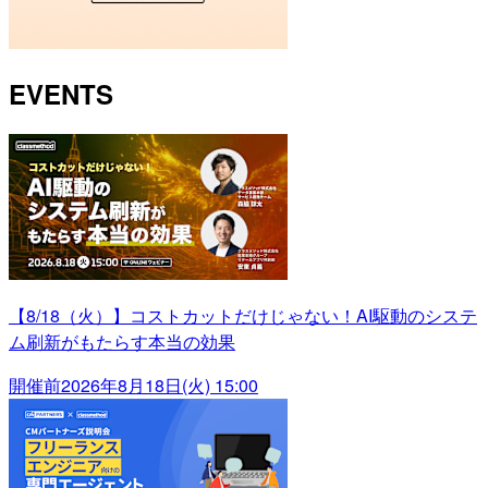
EVENTS
【8/18（火）】コストカットだけじゃない！AI駆動のシステ
ム刷新がもたらす本当の効果
開催前
2026年8月18日(火) 15:00