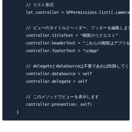
        // リスト形式

        let controller = SPPermissions.list([.camera,
        // ビューのタイトルとヘッダー、フッターを編集します

        controller.titleText = "権限のリクエスト"

        controller.headerText = "これらの権限は
        controller.footerText = "◯◯App"

        // delegateとdataSourceは不要であれば削除してく
        controller.dataSource = self

        controller.delegate = self

        // このメソッドでビューを表示します

        controller.present(on: self)
