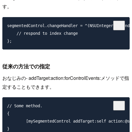
す。
segmentedControl.changeHandler = ^(NSUInteger newInde
    // respond to index change

従来の方法での指定
おなじみの- addTarget:action:forControlEvents:メソッドで指
定することもできます。
// Some method.

{

	[mySegmentedControl addTarget:self action:@selector(segmentedControlChangedValue:) forControlEvents:UIControlEventValueChanged];

}
