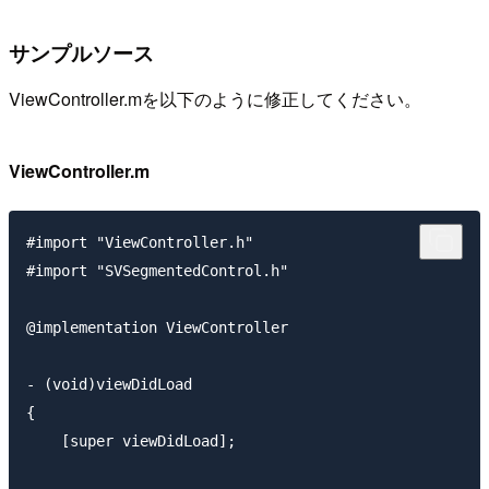
サンプルソース
ViewController.mを以下のように修正してください。
ViewController.m
#import "ViewController.h"

#import "SVSegmentedControl.h"

@implementation ViewController

- (void)viewDidLoad

{

    [super viewDidLoad];
