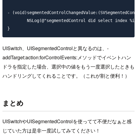
- (void)segmentedControlChangedValue:(SVSegmentedCont
	NSLog(@"segmentedControl did select index %i", segmentedControl.selectedIndex);

UISwitch、UISegmentedControlと異なるのは、-
addTarget:action:forControlEvents:メソッドでイベントハン
ドラを指定した場合、選択中の値をもう一度選択したときも
ハンドリングしてくれることです。（これが割と便利！）
まとめ
UISwitchやUISegmentedControlを使ってて不便だなぁと感
じていた方は是非一度試してみてください！