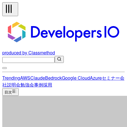
produced by Classmethod
Trending
AWS
Claude
Bedrock
Google Cloud
Azure
セミナー
会
社説明会
勉強会
事例
採用
目次