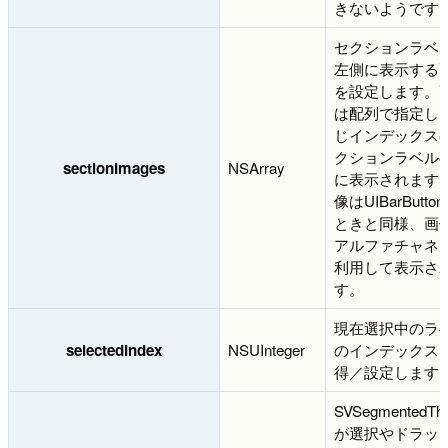
きないようです
セクションラベ
左側に表示する
を設定します。
は配列で指定し
じインデックス
クションラベル
sectionImages
NSArray
に表示されます
像はUIBarButto
ときと同様、画
アルファチャネ
利用して表示さ
す。
現在選択中のラ
selectedIndex
NSUInteger
のインデックス
得／設定します
SVSegmentedTh
が選択やドラッ