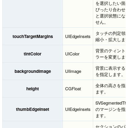
を選択したい箇
ぴったり合わせ
と選択状態にな
せん。
タッチの判定領
touchTargetMargins
UIEdgeInsets
縮小・拡大しま
背景のティント
tintColor
UIColor
ラーを変更しま
背景に表示する
backgroundImage
UIImage
を指定します。
全体の高さを指
height
CGFloat
ます。
SVSegmentedTh
thumbEdgeInset
UIEdgeInsets
のマージンを指
ます。
セクションのパ