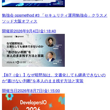
勉強会 opsmethod #3 「セキュリティ運用勉強会」クラスメ
ソッド大阪オフィス
開催前
2026年9月4日(金) 18:40
【8/7（金）】なぜ暗黙知は、文書化しても継承できないの
か"書けない判断"を本人のまま残す方法と実装
開催当日
2026年8月7日(金) 15:00