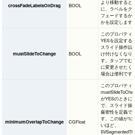
より移動すると
crossFadeLabelsOnDrag
BOOL
に、ラベルをク
フェードするか
かを設定します
このプロパティ
YESを設定する
スライド操作以
mustSlideToChange
BOOL
け付けなくなり
す。タップでむ
に変更させたく
場合は便利です
このプロパティ
mustSlideToCha
がYESのときに
で、スライド操
厳密性を定義で
す。この値が1に
minimumOverlapToChange
CGFloat
いほど、
SVSegmentedTh