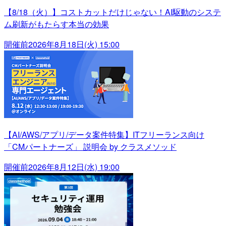
【8/18（火）】コストカットだけじゃない！AI駆動のシステ
ム刷新がもたらす本当の効果
開催前
2026年8月18日(火) 15:00
【AI/AWS/アプリ/データ案件特集】ITフリーランス向け
「CMパートナーズ」 説明会 by クラスメソッド
開催前
2026年8月12日(水) 19:00